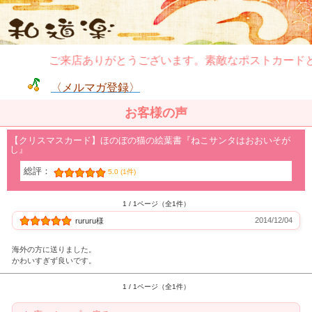
ご来店ありがとうございます。素敵なポストカード
〈メルマガ登録〉
お客様の声
【クリスマスカード】ほのぼの猫の絵葉書『ねこサンタはおおいそが
し』
総評：
5.0 (1件)
1 / 1ページ（全1件）
2014/12/04
rururu様
海外の方に送りました。
かわいすぎず良いです。
1 / 1ページ（全1件）