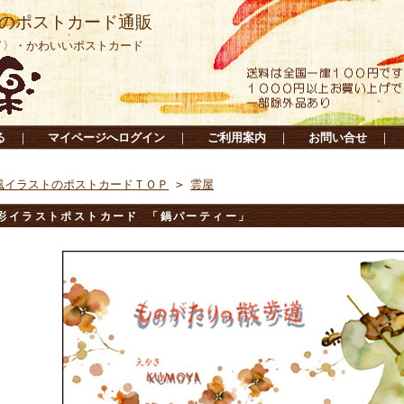
のポストカード通販
ド〉・かわいいポストカード
る
｜
マイページへログイン
｜
ご利用案内
｜
お問い合せ
｜
風イラストのポストカードＴＯＰ
>
雲屋
彩イラストポストカード 「鍋パーティー」