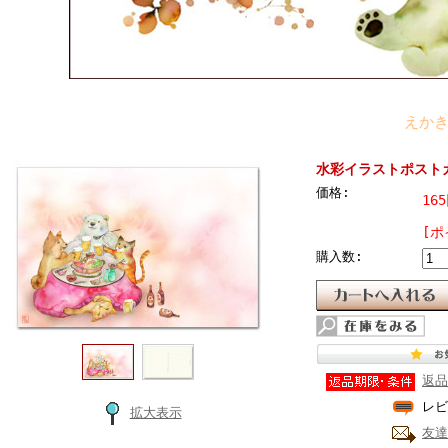
えかき雲屋
水彩イラストポスト
価格:
16
[ポ
購入数:
返品
レビ
拡大表示
友達