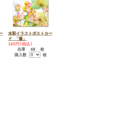
ー
水彩イラストポストカー
ド 「蓮」
165円(税込)
在庫 48 枚
購入数
枚