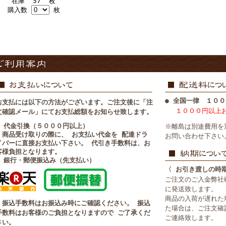
在庫 57 枚
購入数
枚
● 全国一律 １００
お支払には以下の方法がございます。ご注文後に「注
１０００円以上
文確認メール」にてお支払総額をお知らせ致します。
■ 代金引換（５０００円以上）
※離島は別途費用を
・商品受け取りの際に、 お支払い代金を 配達ドラ
お問い合わせ下さい
イバーに直接お支払い下さい。 代引き手数料は、お
客様負担となります。
■ 銀行・郵便振込み（先支払い）
〈 お引き渡しの時
ご注文のご入金弊社
に発送致します。
商品の入荷が遅れた
・振込手数料はお振込み時にご確認ください。 振込
た場合は、ご注文確
手数料はお客様のご負担となりますので ご了承くだ
ご連絡致します。
さい。