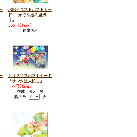
ー
水彩イラストポストカー
ド 「かぐや姫の里帰
り」
165円(税込)
在庫切れ
ー
クリスマスポストカード
「サンタは大忙し」
165円(税込)
在庫 65 枚
購入数
枚