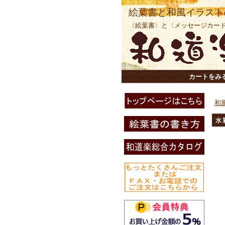
絵葉書と和風イラスト
〈絵葉書〉と〈メッセージカー
カートをみ
和
水