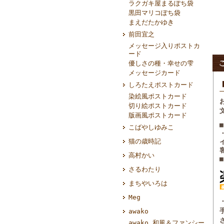
ラクガキ屋まるぽち袋
黒田マリコぽち袋
まえだたかゆき
前田宜之
メッセージ入りポストカ
ード
優しさの種・幸せの雫
メッセージカード
しろたえポストカード
染絵風ポストカード
切り絵ポストカード
版画風ポストカード
こばやしゆみこ
猫の歳時記
高村かい
さるわたり
まちやいろは
Meg
awako
awako 和風＆ファンシー