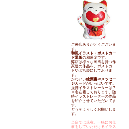
ご来店ありがとうございま
す。
和風イラスト・ポストカー
ド通販
の和道楽です。
弊店は様々な画風を持つ作
家達の作品を、ポストカー
ドやぽち袋にしておりま
す。
かわいい
絵葉書
や
メッセー
ジカード
がいっぱいです。
提携イラストレーターは７
０名在籍しております。随
時イラストレーターの作品
を紹介させていただいてま
す。
どうぞよろしくお願いしま
す。
当店では現在、一緒にお仕
事をしていただけるイラス