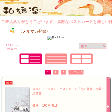
来店ありがとうございます。素敵なポストカードと楽しいぽち
〈メルマガ登録〉
1 / 3ページ
（全52件）
1
2
3
次へ
NEW
やさしいイラスト・ポストカード「冬の野鳥」可愛い
絵葉書
価格： 165円(税込)