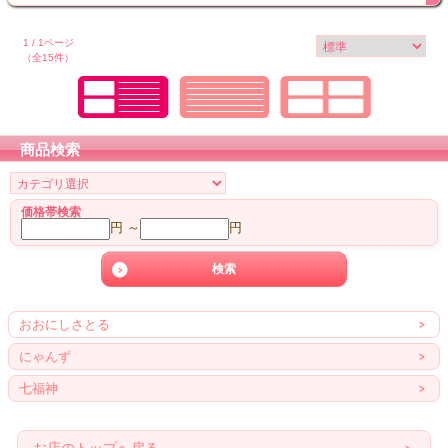
1 / 1ページ
（全15件）
商品検索
価格帯検索
円 ～
円
おおにしさとる
にゃんず
七福神