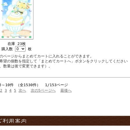
在庫 23枚
購入数
枚
のページからまとめてカートに入れることができます。
希望の個数を指定して「まとめてカートへ」ボタンをクリックしてください
、数量は後で変更できます）。
件～10件 （全1530件） 1/153ページ
2
3
4
5
次へ
次の5ページへ
最後へ