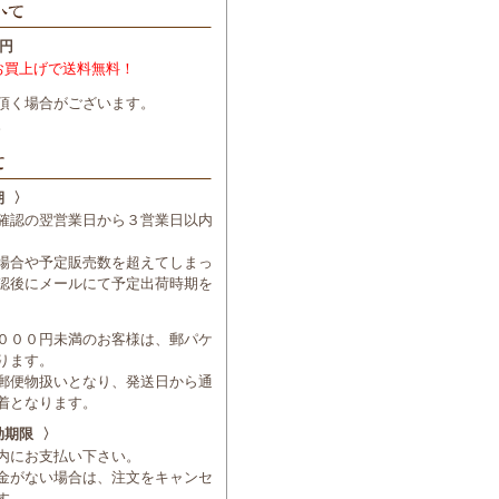
円
お買上げで送料無料！
頂く場合がございます。
。
期 〉
確認の翌営業日から３営業日以内
場合や予定販売数を超えてしまっ
認後にメールにて予定出荷時期を
０００円未満のお客様は、郵パケ
ります。
郵便物扱いとなり、発送日から通
着となります。
効期限 〉
内にお支払い下さい。
金がない場合は、注文をキャンセ
す。