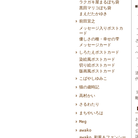
ラクガキ屋まるぽち袋
黒田マリコぽち袋
まえだたかゆき
前田宜之
メッセージ入りポストカ
ード
優しさの種・幸せの雫
メッセージカード
しろたえポストカード
染絵風ポストカード
切り絵ポストカード
版画風ポストカード
こばやしゆみこ
猫の歳時記
高村かい
さるわたり
まちやいろは
Meg
awako
awako 和風＆ファンシー