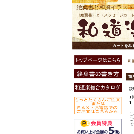
絵葉書と和風イラスト
〈絵葉書〉と〈メッセージカー
カートをみ
和
商
説
1
1
こ
ご
で