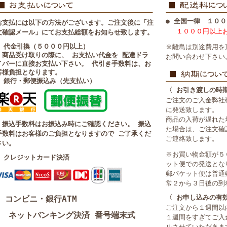
● 全国一律 １００
お支払には以下の方法がございます。ご注文後に「注
１０００円以上
文確認メール」にてお支払総額をお知らせ致します。
■ 代金引換（５０００円以上）
※離島は別途費用を
・商品受け取りの際に、 お支払い代金を 配達ドラ
お問い合わせ下さい
イバーに直接お支払い下さい。 代引き手数料は、お
客様負担となります。
■ 銀行・郵便振込み（先支払い）
〈 お引き渡しの時
ご注文のご入金弊社
に発送致します。
商品の入荷が遅れた
・振込手数料はお振込み時にご確認ください。 振込
た場合は、ご注文確
手数料はお客様のご負担となりますので ご了承くだ
ご連絡致します。
さい。
※お買い物金額が５
■ クレジットカード決済
ット便での発送とな
郵パケット便は普通
常２から３日後の到
〈 お申し込みの有
コンビニ・銀行ATM
ご注文から１週間以
ネットバンキング決済 番号端末式
１週間をすぎてご入
ルさせていただきま