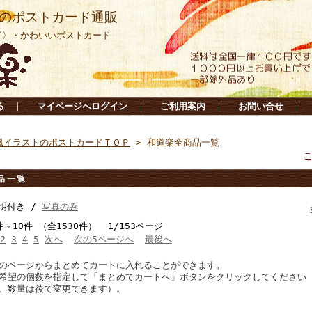
のポストカード通販
ド〉・かわいいポストカード
る
｜
マイページへログイン
｜
ご利用案内
｜
お問い合せ
｜
風イラストのポストカードＴＯＰ
> 和道楽全商品一覧
こちら
品一覧
明付き /
写真のみ
件～10件 （全1530件） 1/153ページ
2
3
4
5
次へ
次の5ページへ
最後へ
のページからまとめてカートに入れることができます。
希望の個数を指定して「まとめてカートへ」ボタンをクリックしてください
、数量は後で変更できます）。