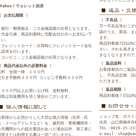
■Yahoo！ウォレット決済
〈 お支払期限 〉
〈 不良品 〉
万一不良品等がござ
・銀行・郵便振込：ご入金確認後の出荷となります。
認のうえ、新品、ま
・代金引換：商品到着時に宅配会社の方へお支払い下
ます。
さい。
商品到着後7日以内
・クレジットカード：出荷時にクレジットカード会社
さい。それを過ぎま
へ請求を行います。
きなくなりますので
・コンビニ：ご入金確認後の出荷となります。
〈 返品送料 〉
〈 商品代金以外の必要料金 〉
お客様都合のご返品
送料 全国一律 １００円
し、不良品交換、誤
代引き手数料３３０円 コンビニ手数料３３０円
ただきます。
〈 返品期限 〉
１０００円以上お買い上げ時、送料無料。
商品到着後７日以内
離島は別途費用を頂く場合がございます。
ショップ名：ポスト
お客様からお預かりした大切な個人情報（住所・氏
住所：山口県柳井市
名・メールアドレスなど）を、裁判所・警察機関等・
TEL：0820-25-23
公共機関からの提出要請があった場合以外、第三者に
e-mail：shop@wa
譲渡または利用する事は一切ございません。