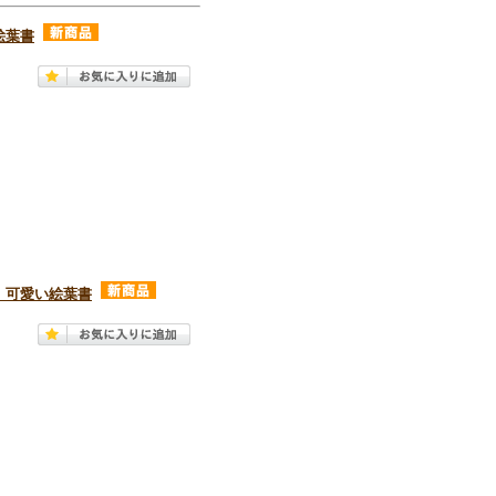
絵葉書
」可愛い絵葉書