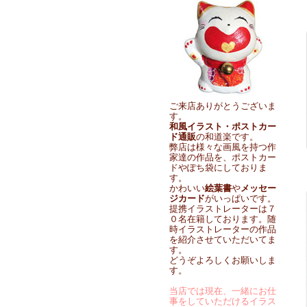
ご来店ありがとうございま
す。
和風イラスト・ポストカー
ド通販
の和道楽です。
弊店は様々な画風を持つ作
家達の作品を、ポストカー
ドやぽち袋にしておりま
す。
かわいい
絵葉書
や
メッセー
ジカード
がいっぱいです。
提携イラストレーターは７
０名在籍しております。随
時イラストレーターの作品
を紹介させていただいてま
す。
どうぞよろしくお願いしま
す。
当店では現在、一緒にお仕
事をしていただけるイラス