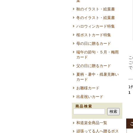
葉
秋のイラスト・絵葉書
冬のイラスト・絵葉書
ハロウィンカード特集
桜ポストカード特集
母の日に贈るカード
端午の節句・５月・梅雨
カード
こ
ご
父の日に贈るカード
で
夏柄・暑中・残暑見舞い
カード
1
お雛様カード
1
出産祝いカード
商品検索
和道楽全商品一覧
頑張ってる人へ贈るポス