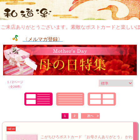
来店ありがとうございます。素敵なポストカードと楽しいぽち
〈メルマガ登録〉
1 / 2ページ
（全26件）
1
2
次へ
NEW
こがちひろポストカード 「お母さんありがとう」 かわ