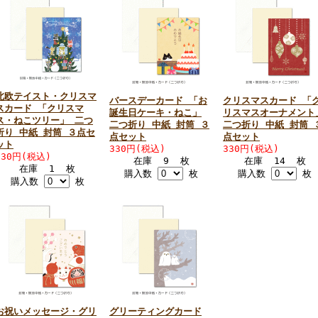
北欧テイスト・クリスマ
バースデーカード 「お
クリスマスカード 「
スカード 「クリスマ
誕生日ケーキ・ねこ」
リスマスオーナメント
ス・ねこツリー」 二つ
二つ折り 中紙 封筒 ３
二つ折り 中紙 封筒 
折り 中紙 封筒 ３点セ
点セット
点セット
ット
330円(税込)
330円(税込)
330円(税込)
在庫 9 枚
在庫 14 枚
在庫 1 枚
購入数
枚
購入数
枚
購入数
枚
お祝いメッセージ・グリ
グリーティングカード