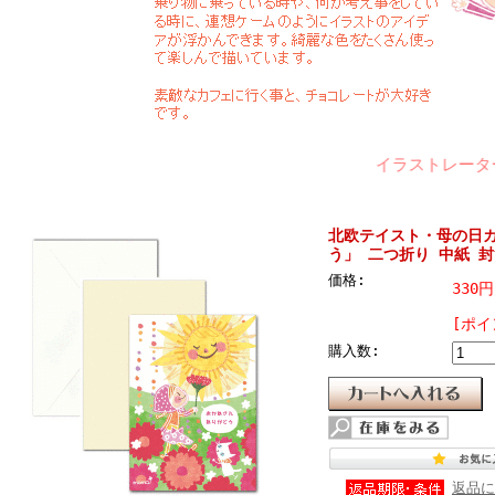
イラストレーターMo
北欧テイスト・母の日
う」 二つ折り 中紙 
価格:
330
[ポイ
購入数:
返品に