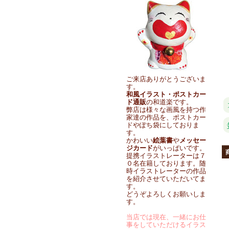
ご来店ありがとうございま
す。
和風イラスト・ポストカー
ド通販
の和道楽です。
弊店は様々な画風を持つ作
家達の作品を、ポストカー
ドやぽち袋にしておりま
す。
かわいい
絵葉書
や
メッセー
ジカード
がいっぱいです。
提携イラストレーターは７
０名在籍しております。随
時イラストレーターの作品
を紹介させていただいてま
す。
どうぞよろしくお願いしま
す。
当店では現在、一緒にお仕
事をしていただけるイラス