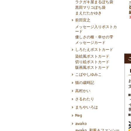
ラクガキ屋まるぽち袋
黒田マリコぽち袋
まえだたかゆき
前田宜之
メッセージ入りポストカ
ード
優しさの種・幸せの雫
メッセージカード
しろたえポストカード
染絵風ポストカード
切り絵ポストカード
版画風ポストカード
こばやしゆみこ
猫の歳時記
高村かい
さるわたり
まちやいろは
Meg
awako
awako 和風＆ファンシー