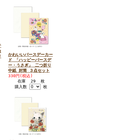
テ
カ
かわいいバースデーカー
り
ド 「ハッピーバースデ
ー・うさぎ」 二つ折り
中紙 封筒 ３点セット
330円(税込)
在庫 29 枚
購入数
枚