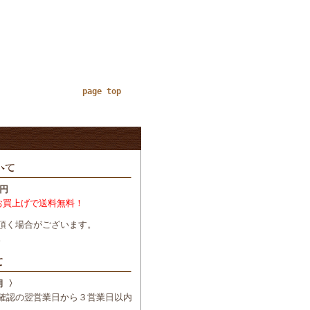
page top
円
お買上げで送料無料！
頂く場合がございます。
。
期 〉
確認の翌営業日から３営業日以内