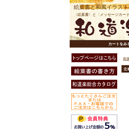
絵葉書と和風イラスト
〈絵葉書〉と〈メッセージカー
カートをみ
和
北