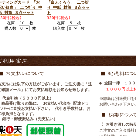
ーティングカード 「お
「白ふくろう」 二つ折
祝い紅白」 二つ折り 中
り 中紙 封筒 ３点セッ
紙 封筒 ３点セット
ト
330円(税込)
330円(税込)
在庫 10 枚
在庫 5 枚
購入数
枚
購入数
枚
● 全国一律 １００
お支払には以下の方法がございます。ご注文後に「注
１０００円以上
文確認メール」にてお支払総額をお知らせ致します。
■ 代金引換（５０００円以上）
※離島は別途費用を
・商品受け取りの際に、 お支払い代金を 配達ドラ
お問い合わせ下さい
イバーに直接お支払い下さい。 代引き手数料は、お
客様負担となります。
■ 銀行・郵便振込み（先支払い）
〈 お引き渡しの時
ご注文のご入金弊社