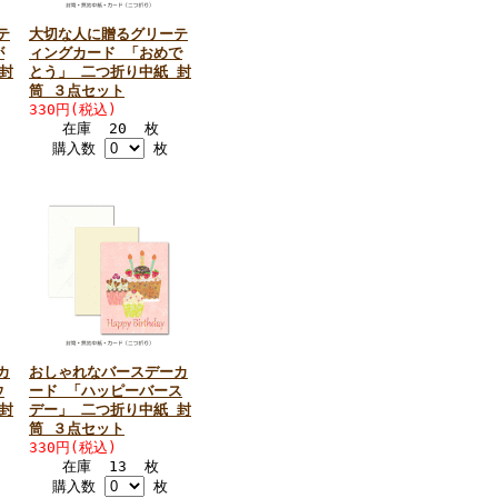
テ
大切な人に贈るグリーテ
が
ィングカード 「おめで
封
とう」 二つ折り中紙 封
筒 ３点セット
330円(税込)
在庫 20 枚
購入数
枚
カ
おしゃれなバースデーカ
ウ
ード 「ハッピーバース
封
デー」 二つ折り中紙 封
筒 ３点セット
330円(税込)
在庫 13 枚
購入数
枚