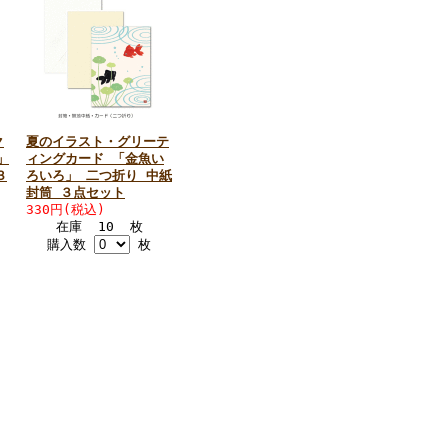
ク
夏のイラスト・グリーテ
」
ィングカード 「金魚い
３
ろいろ」 二つ折り 中紙
封筒 ３点セット
330円(税込)
在庫 10 枚
購入数
枚