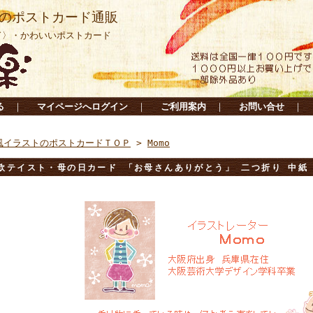
のポストカード通販
ド〉・かわいいポストカード
る
｜
マイページへログイン
｜
ご利用案内
｜
お問い合せ
｜
風イラストのポストカードＴＯＰ
>
Momo
欧テイスト・母の日カード 「お母さんありがとう」 二つ折り 中紙