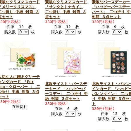
素敵なクリスマスカード
素敵なクリスマスカード
素敵なバースデーカー
「メリークリスマス」
「サンタとトナカイ」
「ハッピーバースデー
二つ折り 中紙 封筒 ３
二つ折り 中紙 封筒 ３
ハート」 二つ折り 中
点セット
点セット
封筒 ３点セット
330円(税込)
330円(税込)
330円(税込)
在庫 10 枚
在庫 12 枚
在庫 9 枚
購入数
枚
購入数
枚
購入数
枚
大切な人に贈るグリーテ
ィングカード 「For
北欧テイスト・バースデ
北欧テイスト・バレン
you・クローバー 」 二
ーカード 「ハッピーバ
インカード 「ハッピ
つ折り 中紙 封筒 ３点
ースデー」 二つ折り 中
バレンタイン」 二つ
セット
紙 封筒 ３点セット
り 中紙 封筒 ３点セ
330円(税込)
330円(税込)
ト
在庫切れ
在庫 6 枚
330円(税込)
在庫 15 枚
購入数
枚
購入数
枚