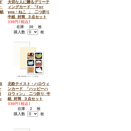
ド
大切な人に贈るグリーテ
・
ィングカード 「For
紙
you・ねこ 」 二つ折り
中紙 封筒 ３点セット
330円(税込)
在庫 30 枚
購入数
枚
タ
北欧テイスト・ハロウィ
ー
ンカード 「ハッピーハ
折
ロウィン」 二つ折り 中
ッ
紙 封筒 ３点セット
330円(税込)
在庫 2 枚
購入数
枚