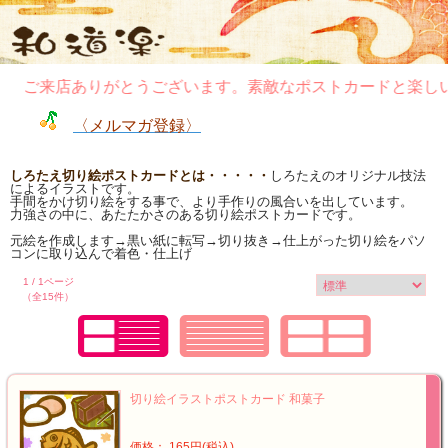
ご来店ありがとうございます。素敵なポストカードと楽しいぽ
〈メルマガ登録〉
しろたえ切り絵ポストカードとは・・・・・
しろたえのオリジナル技法
によるイラストです。
手間をかけ切り絵をする事で、より手作りの風合いを出しています。
力強さの中に、あたたかさのある切り絵ポストカードです。
元絵を作成します→黒い紙に転写→切り抜き→仕上がった切り絵をパソ
コンに取り込んで着色・仕上げ
1 / 1ページ
（全15件）
切り絵イラストポストカード 和菓子
価格： 165円(税込)