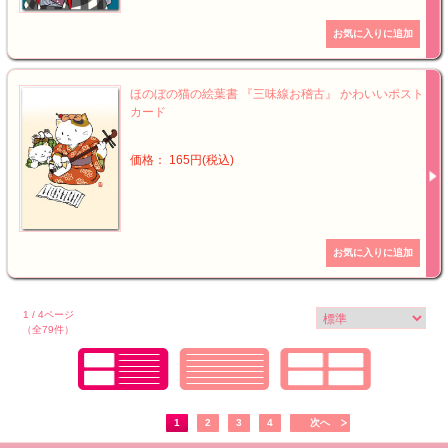
ほのぼの猫の絵葉書 『三味線お稽古』 かわいいポスト
カード
価格： 165円(税込)
1 / 4ページ
（全79件）
1
2
3
4
次へ