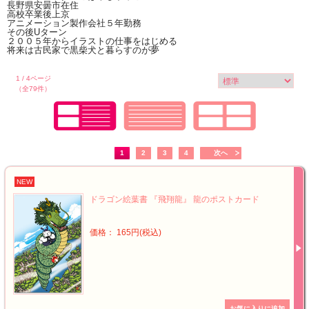
長野県安曇市在住
高校卒業後上京
アニメーション製作会社５年勤務
その後Uターン
２００５年からイラストの仕事をはじめる
将来は古民家で黒柴犬と暮らすのが夢
1 / 4ページ
（全79件）
1
2
3
4
次へ
NEW
ドラゴン絵葉書 『飛翔龍』 龍のポストカード
価格： 165円(税込)