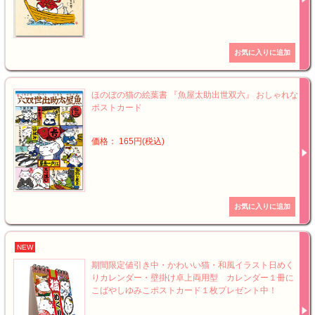
ほのぼの猫の絵葉書 『魚屋太助出世双六』 おしゃれな
ポストカード
価格： 165円(税込)
NEW
期間限定値引き中・かわいい猫・和風イラスト日めく
りカレンダー・壁掛け卓上両用型 カレンダー１冊に
こばやしゆみこポストカード１枚プレゼント中！