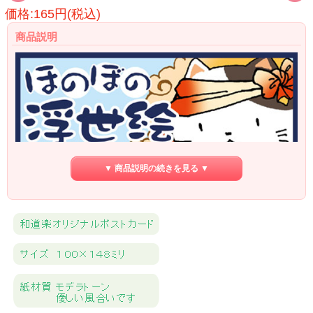
価格:165円(税込)
商品説明
▼ 商品説明の続きを見る ▼
こばやしゆみこのほのぼの浮世絵です。
日本の季節の中でかわいい猫達が様々に過ごす様子をイラストにしました。
イラストレーターこばやしゆみこ
長野県安曇市在住
高校卒業後上京
アニメーション製作会社５年勤務
その後Uターン
２００５年からイラストの仕事をはじめる