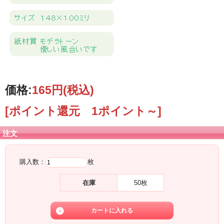
日本の季節の中でかわいい猫達が様々に過ごす様子をイラストにしました。
イラストレーターこばやしゆみこ
長野県安曇市在住
高校卒業後上京
アニメーション製作会社５年勤務
その後Uターン
２００５年からイラストの仕事をはじめる
将来は古民家で黒柴犬と暮らすのが夢
価格:
165円
(税込)
[ポイント還元 1ポイント～]
注文
購入数：
枚
在庫
50枚