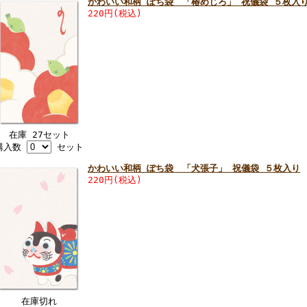
かわいい和柄 ぽち袋 「椿めじろ」 祝儀袋 ５枚入
220円(税込)
在庫 27セット
購入数
セット
かわいい和柄 ぽち袋 「犬張子」 祝儀袋 ５枚入り
220円(税込)
在庫切れ