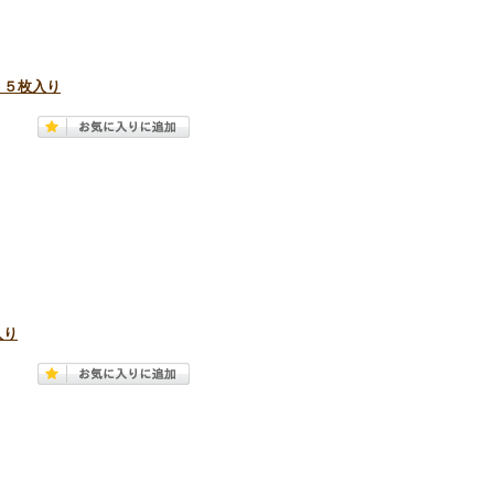
 ５枚入り
入り