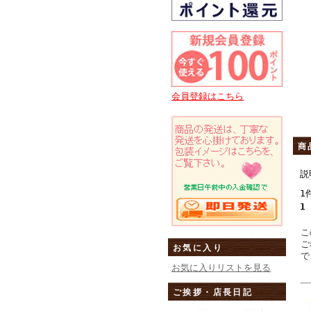
会員登録はこちら
商
説
1
1
こ
ご
お気に入り
で
お気に入りリストを見る
ご挨拶・店長日記