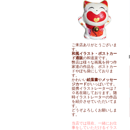
ご来店ありがとうございま
す。
和風イラスト・ポストカー
ド通販
の和道楽です。
弊店は様々な画風を持つ作
家達の作品を、ポストカー
ドやぽち袋にしておりま
す。
かわいい
絵葉書
や
メッセー
ジカード
がいっぱいです。
提携イラストレーターは７
０名在籍しております。随
時イラストレーターの作品
を紹介させていただいてま
す。
どうぞよろしくお願いしま
す。
当店では現在、一緒にお仕
事をしていただけるイラス