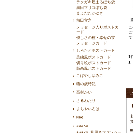
ラクガキ屋まるぽち袋
黒田マリコぽち袋
まえだたかゆき
前田宜之
こ
メッセージ入りポストカ
ード
ご
で
優しさの種・幸せの雫
メッセージカード
しろたえポストカード
1
染絵風ポストカード
1
切り絵ポストカード
版画風ポストカード
こばやしゆみこ
猫の歳時記
高村かい
さるわたり
まちやいろは
Meg
awako
awako 和風＆ファンシー