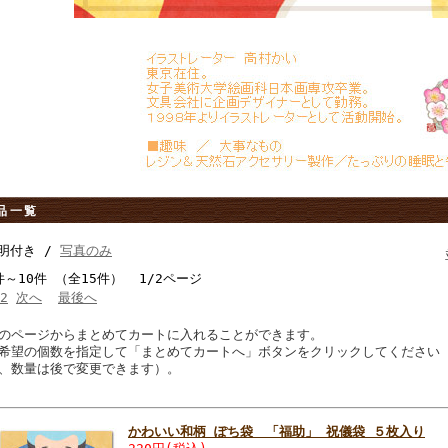
品一覧
明付き /
写真のみ
件～10件 （全15件） 1/2ページ
2
次へ
最後へ
のページからまとめてカートに入れることができます。
希望の個数を指定して「まとめてカートへ」ボタンをクリックしてください
、数量は後で変更できます）。
かわいい和柄 ぽち袋 「福助」 祝儀袋 ５枚入り