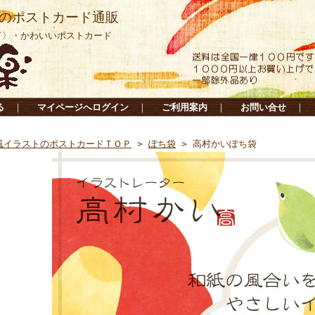
のポストカード通販
ド〉・かわいいポストカード
る
｜
マイページへログイン
｜
ご利用案内
｜
お問い合せ
｜
風イラストのポストカードＴＯＰ
>
ぽち袋
> 高村かいぽち袋