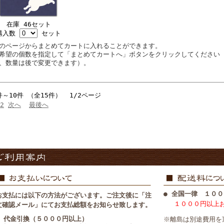
在庫 46セット
購入数
セット
のページからまとめてカートに入れることができます。
希望の個数を指定して「まとめてカートへ」ボタンをクリックしてください
、数量は後で変更できます）。
件～10件 （全15件） 1/2ページ
2
次へ
最後へ
● 全国一律 １００
お支払には以下の方法がございます。ご注文後に「注
１０００円以上
文確認メール」にてお支払総額をお知らせ致します。
■ 代金引換（５０００円以上）
※離島は別途費用を