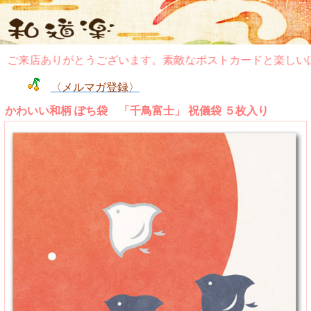
ご来店ありがとうございます。素敵なポストカードと楽しいぽ
〈メルマガ登録〉
かわいい和柄 ぽち袋 「千鳥富士」 祝儀袋 ５枚入り