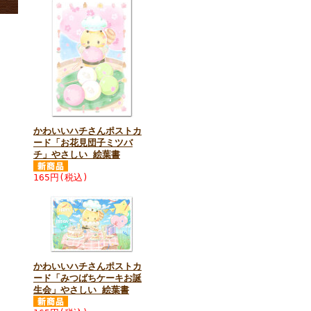
かわいいハチさんポストカ
ード「お花見団子ミツバ
チ」やさしい 絵葉書
165円(税込)
かわいいハチさんポストカ
ード「みつばちケーキお誕
生会」やさしい 絵葉書