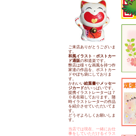
ご来店ありがとうございま
す。
和風イラスト・ポストカー
ド通販
の和道楽です。
弊店は様々な画風を持つ作
家達の作品を、ポストカー
ドやぽち袋にしておりま
す。
かわいい
絵葉書
や
メッセー
ジカード
がいっぱいです。
提携イラストレーターは７
０名在籍しております。随
時イラストレーターの作品
を紹介させていただいてま
す。
どうぞよろしくお願いしま
す。
当店では現在、一緒にお仕
事をしていただけるイラス