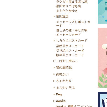
ラクガキ屋まるぽち袋
黒田マリコぽち袋
まえだたかゆき
前田宜之
メッセージ入りポストカ
ード
優しさの種・幸せの雫
メッセージカード
しろたえポストカード
染絵風ポストカード
切り絵ポストカード
版画風ポストカード
こばやしゆみこ
猫の歳時記
高村かい
さるわたり
まちやいろは
Meg
awako
awako 和風＆ファンシー