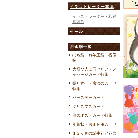
イラストレーター募集
イラストレーター・和雑
貨製作
セール
用途別一覧
ぽち袋・お年玉袋・祝儀
袋
大切な人に届けたい・メ
ッセージカード特集
贈り物へ・魔法のカード
特集
バースデーカード
クリスマスカード
龍のポストカード特集
年賀状・お正月用カード
１２ヶ月の誕生花と花言