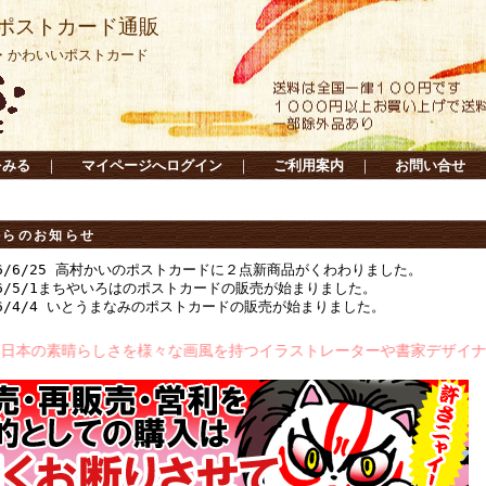
ポストカード通販
・かわいいポストカード
をみる
｜
マイページへログイン
｜
ご利用案内
｜
お問い合せ
からのお知らせ
6/6/25 高村かいのポストカードに２点新商品がくわわりました。
6/5/1まちやいろはのポストカードの販売が始まりました。
6/4/4 いとうまなみのポストカードの販売が始まりました。
さを様々な画風を持つイラストレーターや書家デザイナーが制作中です