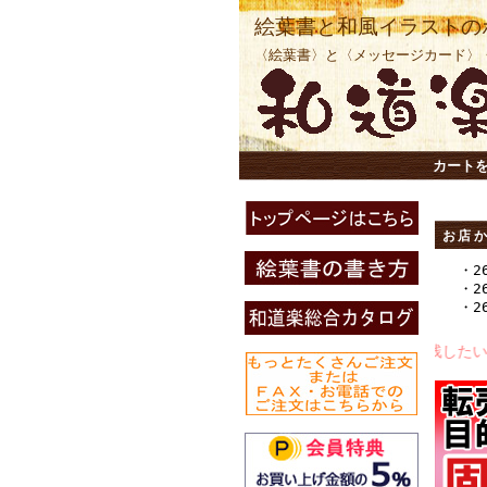
絵葉書と和風イラストの
〈絵葉書〉と〈メッセージカード〉
カート
お店
・2
・2
・2
２１世紀に残したい日本の素晴らし