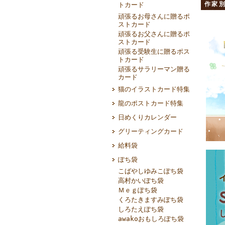
作家
トカード
頑張るお母さんに贈るポ
ストカード
頑張るお父さんに贈るポ
ストカード
頑張る受験生に贈るポス
トカード
頑張るサラリーマン贈る
カード
猫のイラストカード特集
龍のポストカード特集
日めくりカレンダー
グリーティングカード
給料袋
ぽち袋
こばやしゆみこぽち袋
高村かいぽち袋
Ｍｅｇぽち袋
くろたきますみぽち袋
しろたえぽち袋
awakoおもしろぽち袋