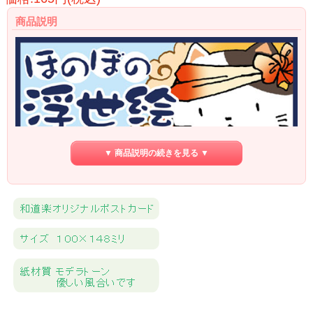
商品説明
▼ 商品説明の続きを見る ▼
こばやしゆみこのほのぼの浮世絵です。
日本の季節の中でかわいい猫達が様々に過ごす様子をイラストにしました。
イラストレーターこばやしゆみこ
長野県安曇市在住
高校卒業後上京
アニメーション製作会社５年勤務
その後Uターン
２００５年からイラストの仕事をはじめる
将来は古民家で黒柴犬と暮らすのが夢