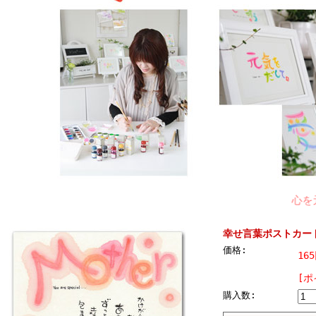
心を元気に
幸せ言葉ポストカー
価格:
16
[ポ
購入数: