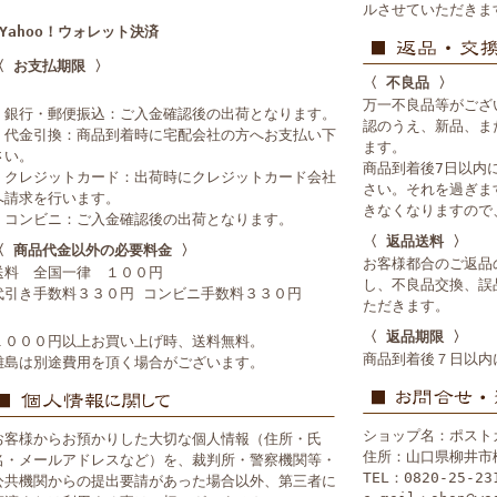
ルさせていただきま
■Yahoo！ウォレット決済
〈 お支払期限 〉
〈 不良品 〉
万一不良品等がござ
・銀行・郵便振込：ご入金確認後の出荷となります。
認のうえ、新品、ま
・代金引換：商品到着時に宅配会社の方へお支払い下
ます。
さい。
商品到着後7日以内
・クレジットカード：出荷時にクレジットカード会社
さい。それを過ぎま
へ請求を行います。
きなくなりますので
・コンビニ：ご入金確認後の出荷となります。
〈 返品送料 〉
〈 商品代金以外の必要料金 〉
お客様都合のご返品
送料 全国一律 １００円
し、不良品交換、誤
代引き手数料３３０円 コンビニ手数料３３０円
ただきます。
〈 返品期限 〉
１０００円以上お買い上げ時、送料無料。
商品到着後７日以内
離島は別途費用を頂く場合がございます。
ショップ名：ポスト
お客様からお預かりした大切な個人情報（住所・氏
住所：山口県柳井市
名・メールアドレスなど）を、裁判所・警察機関等・
TEL：0820-25-23
公共機関からの提出要請があった場合以外、第三者に