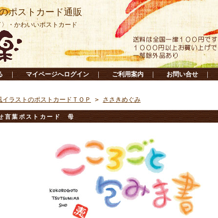
のポストカード通販
ド〉・かわいいポストカード
る
｜
マイページへログイン
｜
ご利用案内
｜
お問い合せ
｜
風イラストのポストカードＴＯＰ
>
ささきめぐみ
せ言葉ポストカード 母