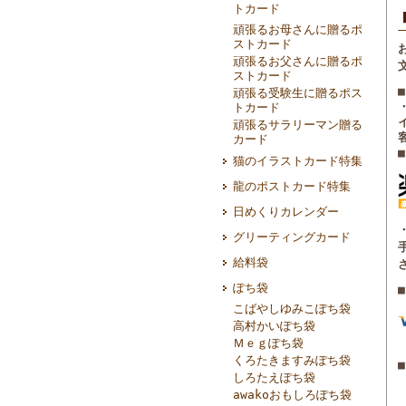
トカード
頑張るお母さんに贈るポ
ストカード
頑張るお父さんに贈るポ
ストカード
頑張る受験生に贈るポス
トカード
頑張るサラリーマン贈る
カード
猫のイラストカード特集
龍のポストカード特集
日めくりカレンダー
グリーティングカード
給料袋
ぽち袋
こばやしゆみこぽち袋
高村かいぽち袋
Ｍｅｇぽち袋
くろたきますみぽち袋
■
しろたえぽち袋
awakoおもしろぽち袋