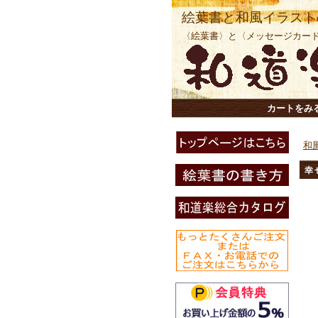
絵葉書と和風イラスト
〈絵葉書〉と〈メッセージカー
カートをみ
和
幸