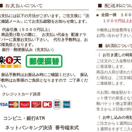
● 全国一律 １００
お支払には以下の方法がございます。ご注文後に「注
１０００円以上
文確認メール」にてお支払総額をお知らせ致します。
■ 代金引換（５０００円以上）
※離島は別途費用を
・商品受け取りの際に、 お支払い代金を 配達ドラ
お問い合わせ下さい
イバーに直接お支払い下さい。 代引き手数料は、お
客様負担となります。
■ 銀行・郵便振込み（先支払い）
〈 お引き渡しの時
ご注文のご入金弊社
に発送致します。
商品の入荷が遅れた
・振込手数料はお振込み時にご確認ください。 振込
た場合は、ご注文確
手数料はお客様のご負担となりますので ご了承くだ
ご連絡致します。
さい。
※お買い物金額が５
■ クレジットカード決済
ット便での発送とな
郵パケット便は普通
常２から３日後の到
〈 お申し込みの有
コンビニ・銀行ATM
ご注文から１週間以
ネットバンキング決済 番号端末式
１週間をすぎてご入