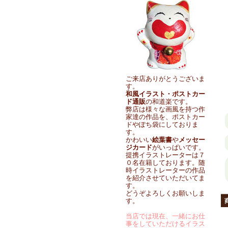
ご来店ありがとうございま
す。
和風イラスト・ポストカー
ド通販
の和道楽です。
弊店は様々な画風を持つ作
家達の作品を、ポストカー
ドやぽち袋にしておりま
す。
かわいい
絵葉書
や
メッセー
ジカード
がいっぱいです。
提携イラストレーターは７
０名在籍しております。随
時イラストレーターの作品
を紹介させていただいてま
す。
どうぞよろしくお願いしま
す。
当店では現在、一緒にお仕
事をしていただけるイラス