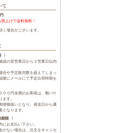
円
お買上げで送料無料！
頂く場合がございます。
。
期 〉
確認の翌営業日から３営業日以内
場合や予定販売数を超えてしまっ
認後にメールにて予定出荷時期を
０００円未満のお客様は、郵パケ
ります。
郵便物扱いとなり、発送日から通
着となります。
効期限 〉
内にお支払い下さい。
金がない場合は、注文をキャンセ