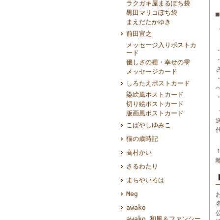
ラクガキ屋まるぽち袋
黒田マリコぽち袋
まえだたかゆき
前田宜之
メッセージ入りポストカ
ード
優しさの種・幸せの雫
メッセージカード
しろたえポストカード
染絵風ポストカード
切り絵ポストカード
版画風ポストカード
こばやしゆみこ
猫の歳時記
高村かい
さるわたり
まちやいろは
Meg
awako
awako 和風＆ファンシー