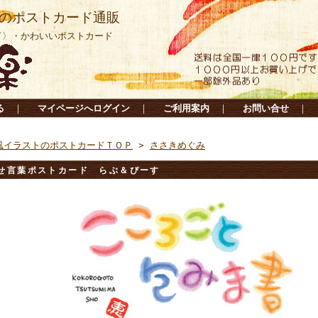
のポストカード通販
ド〉・かわいいポストカード
る
｜
マイページへログイン
｜
ご利用案内
｜
お問い合せ
｜
風イラストのポストカードＴＯＰ
>
ささきめぐみ
せ言葉ポストカード らぶ＆ぴーす