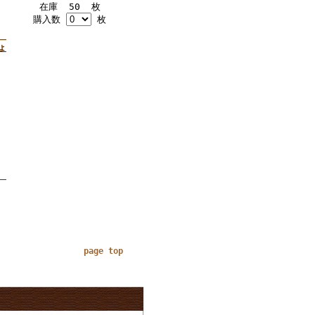
在庫 50 枚
購入数
枚
ド
ょ
ド
page top