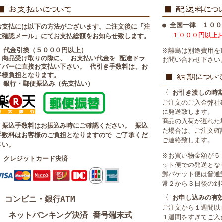
● 全国一律 １００
お支払には以下の方法がございます。ご注文後に「注
１０００円以上
文確認メール」にてお支払総額をお知らせ致します。
■ 代金引換（５０００円以上）
※離島は別途費用を
・商品受け取りの際に、 お支払い代金を 配達ドラ
お問い合わせ下さい
イバーに直接お支払い下さい。 代引き手数料は、お
客様負担となります。
■ 銀行・郵便振込み（先支払い）
〈 お引き渡しの時
ご注文のご入金弊社
に発送致します。
商品の入荷が遅れた
・振込手数料はお振込み時にご確認ください。 振込
た場合は、ご注文確
手数料はお客様のご負担となりますので ご了承くだ
ご連絡致します。
さい。
※お買い物金額が５
■ クレジットカード決済
ット便での発送とな
郵パケット便は普通
常２から３日後の到
〈 お申し込みの有
コンビニ・銀行ATM
ご注文から１週間以
ネットバンキング決済 番号端末式
１週間をすぎてご入