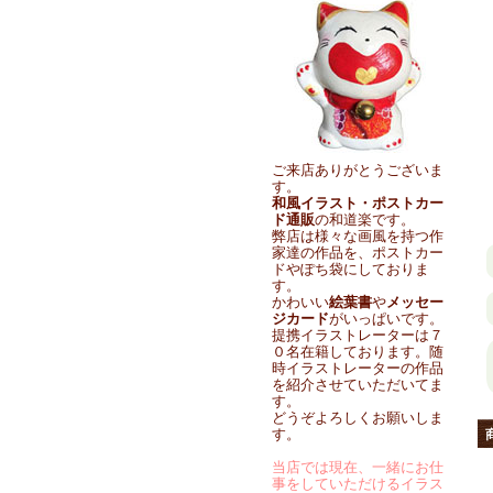
ご来店ありがとうございま
す。
和風イラスト・ポストカー
ド通販
の和道楽です。
弊店は様々な画風を持つ作
家達の作品を、ポストカー
ドやぽち袋にしておりま
す。
かわいい
絵葉書
や
メッセー
ジカード
がいっぱいです。
提携イラストレーターは７
０名在籍しております。随
時イラストレーターの作品
を紹介させていただいてま
す。
どうぞよろしくお願いしま
す。
当店では現在、一緒にお仕
事をしていただけるイラス