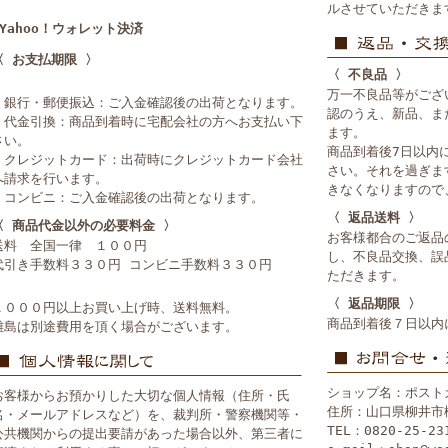
ルさせていただきま
■Yahoo！ウォレット決済
〈 お支払期限 〉
〈 不良品 〉
万一不良品等がござ
・銀行・郵便振込：ご入金確認後の出荷となります。
認のうえ、新品、ま
・代金引換：商品到着時に宅配会社の方へお支払い下
ます。
さい。
商品到着後7日以内
・クレジットカード：出荷時にクレジットカード会社
さい。それを過ぎま
へ請求を行います。
きなくなりますので
・コンビニ：ご入金確認後の出荷となります。
〈 返品送料 〉
〈 商品代金以外の必要料金 〉
お客様都合のご返品
送料 全国一律 １００円
し、不良品交換、誤
代引き手数料３３０円 コンビニ手数料３３０円
ただきます。
〈 返品期限 〉
１０００円以上お買い上げ時、送料無料。
商品到着後７日以内
離島は別途費用を頂く場合がございます。
ショップ名：ポスト
お客様からお預かりした大切な個人情報（住所・氏
住所：山口県柳井市
名・メールアドレスなど）を、裁判所・警察機関等・
TEL：0820-25-23
公共機関からの提出要請があった場合以外、第三者に