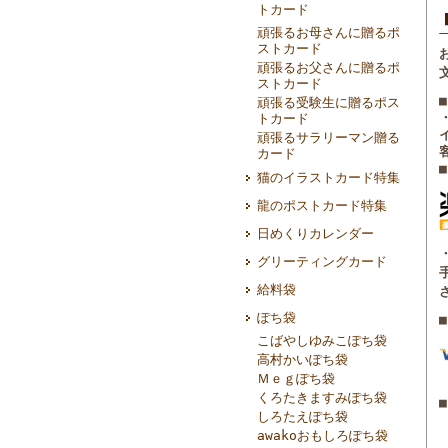
トカード
頑張るお母さんに贈るポ
ストカード
頑張るお父さんに贈るポ
ストカード
頑張る受験生に贈るポス
トカード
頑張るサラリーマン贈る
カード
猫のイラストカード特集
龍のポストカード特集
日めくりカレンダー
グリーティングカード
給料袋
ぽち袋
こばやしゆみこぽち袋
高村かいぽち袋
Ｍｅｇぽち袋
くろたきますみぽち袋
■
しろたえぽち袋
awakoおもしろぽち袋