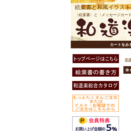
絵葉書と和風イラスト
〈絵葉書〉と〈メッセージカー
カートをみ
和
幸