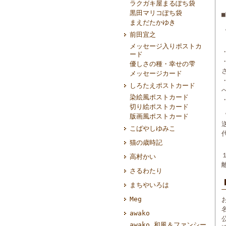
ラクガキ屋まるぽち袋
黒田マリコぽち袋
まえだたかゆき
前田宜之
メッセージ入りポストカ
ード
優しさの種・幸せの雫
メッセージカード
しろたえポストカード
染絵風ポストカード
切り絵ポストカード
版画風ポストカード
こばやしゆみこ
猫の歳時記
高村かい
さるわたり
まちやいろは
Meg
awako
awako 和風＆ファンシー