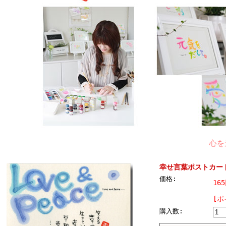
心を元気
幸せ言葉ポストカー
価格:
16
[ポ
購入数: