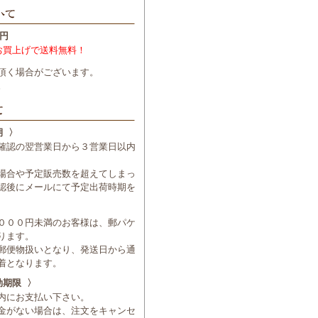
円
お買上げで送料無料！
頂く場合がございます。
。
期 〉
確認の翌営業日から３営業日以内
場合や予定販売数を超えてしまっ
認後にメールにて予定出荷時期を
０００円未満のお客様は、郵パケ
ります。
郵便物扱いとなり、発送日から通
着となります。
効期限 〉
内にお支払い下さい。
金がない場合は、注文をキャンセ