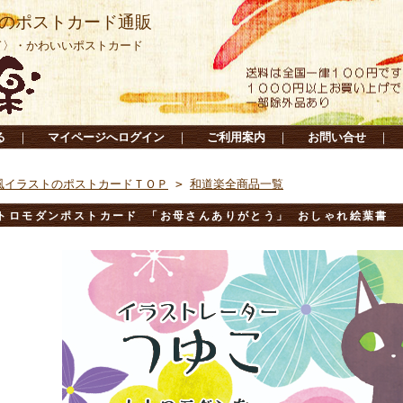
のポストカード通販
ド〉・かわいいポストカード
る
｜
マイページへログイン
｜
ご利用案内
｜
お問い合せ
｜
風イラストのポストカードＴＯＰ
>
和道楽全商品一覧
トロモダンポストカード 「お母さんありがとう」 おしゃれ絵葉書