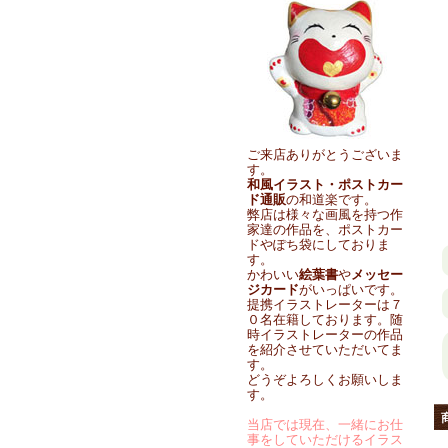
ご来店ありがとうございま
す。
和風イラスト・ポストカー
ド通販
の和道楽です。
弊店は様々な画風を持つ作
家達の作品を、ポストカー
ドやぽち袋にしておりま
す。
かわいい
絵葉書
や
メッセー
ジカード
がいっぱいです。
提携イラストレーターは７
０名在籍しております。随
時イラストレーターの作品
を紹介させていただいてま
す。
どうぞよろしくお願いしま
す。
当店では現在、一緒にお仕
事をしていただけるイラス