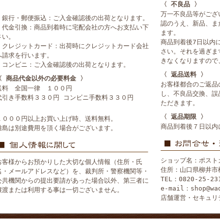
〈 不良品 〉
万一不良品等がござ
・銀行・郵便振込：ご入金確認後の出荷となります。
認のうえ、新品、ま
・代金引換：商品到着時に宅配会社の方へお支払い下
ます。
さい。
商品到着後7日以内
・クレジットカード：出荷時にクレジットカード会社
さい。それを過ぎま
へ請求を行います。
きなくなりますので
・コンビニ：ご入金確認後の出荷となります。
〈 返品送料 〉
〈 商品代金以外の必要料金 〉
お客様都合のご返品
送料 全国一律 １００円
し、不良品交換、誤
代引き手数料３３０円 コンビニ手数料３３０円
ただきます。
〈 返品期限 〉
１０００円以上お買い上げ時、送料無料。
商品到着後７日以内
離島は別途費用を頂く場合がございます。
ショップ名：ポスト
お客様からお預かりした大切な個人情報（住所・氏
住所：山口県柳井市
名・メールアドレスなど）を、裁判所・警察機関等・
TEL：0820-25-23
公共機関からの提出要請があった場合以外、第三者に
e-mail：shop@wa
譲渡または利用する事は一切ございません。
店舗運営・セキュリ