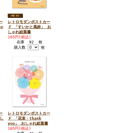
ー
レトロモダンポストカー
ゃ
ド 「すいかと風鈴」 お
しゃれ絵葉書
165円(税込)
在庫 92 枚
購入数
枚
ー
レトロモダンポストカー
し
ド 「花束・thank
you」 おしゃれ絵葉書
165円(税込)