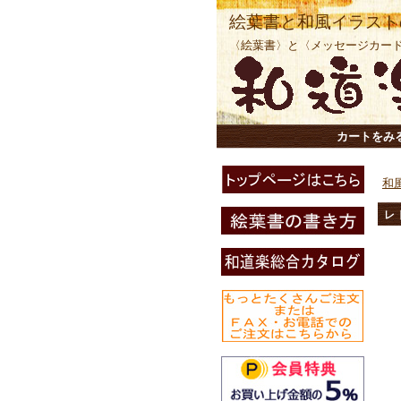
絵葉書と和風イラスト
〈絵葉書〉と〈メッセージカー
カートをみ
和
レ