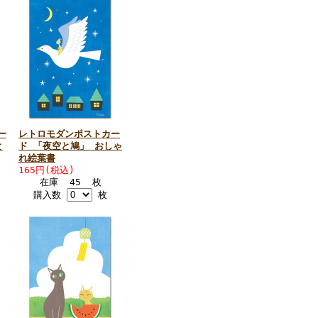
ー
レトロモダンポストカー
と
ド 「夜空と鳩」 おしゃ
れ絵葉書
165円(税込)
在庫 45 枚
購入数
枚