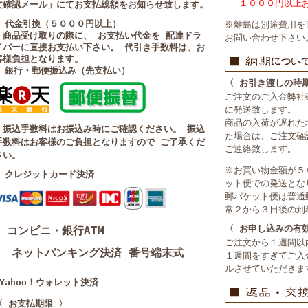
１０００円以上
文確認メール」にてお支払総額をお知らせ致します。
■ 代金引換（５０００円以上）
※離島は別途費用を
・商品受け取りの際に、 お支払い代金を 配達ドラ
お問い合わせ下さい
イバーに直接お支払い下さい。 代引き手数料は、お
客様負担となります。
■ 銀行・郵便振込み（先支払い）
〈 お引き渡しの時
ご注文のご入金弊社
に発送致します。
商品の入荷が遅れた
・振込手数料はお振込み時にご確認ください。 振込
た場合は、ご注文確
手数料はお客様のご負担となりますので ご了承くだ
ご連絡致します。
さい。
※お買い物金額が５
■ クレジットカード決済
ット便での発送とな
郵パケット便は普通
常２から３日後の到
〈 お申し込みの有
コンビニ・銀行ATM
ご注文から１週間以
ネットバンキング決済 番号端末式
１週間をすぎてご入
ルさせていただきま
■Yahoo！ウォレット決済
〈 お支払期限 〉