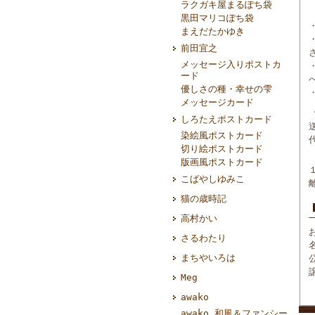
ラクガキ屋まるぽち袋
黒田マリコぽち袋
まえだたかゆき
前田宜之
メッセージ入りポストカ
ード
優しさの種・幸せの雫
メッセージカード
しろたえポストカード
染絵風ポストカード
切り絵ポストカード
版画風ポストカード
こばやしゆみこ
猫の歳時記
高村かい
さるわたり
まちやいろは
Meg
awako
awako 和風＆ファンシー