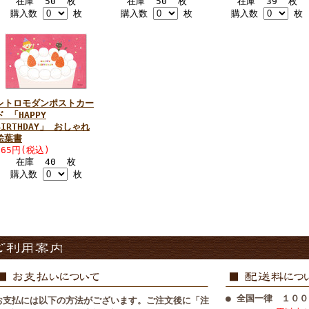
在庫 50 枚
在庫 50 枚
在庫 39 枚
購入数
枚
購入数
枚
購入数
枚
レトロモダンポストカー
ド 「HAPPY
BIRTHDAY」 おしゃれ
絵葉書
165円(税込)
在庫 40 枚
購入数
枚
● 全国一律 １００
お支払には以下の方法がございます。ご注文後に「注