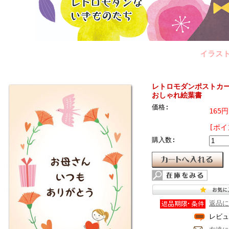
イラストレータ
レトロモダンポストカ
おしゃれ絵葉書
価格:
165
[ポイ
購入数:
返品に
レビュ