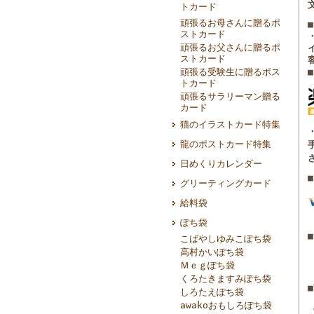
トカード
頑張るお母さんに贈るポ
ストカード
頑張るお父さんに贈るポ
ストカード
頑張る受験生に贈るポス
トカード
頑張るサラリーマン贈る
カード
猫のイラストカード特集
龍のポストカード特集
日めくりカレンダー
グリーティングカード
給料袋
ぽち袋
■
こばやしゆみこぽち袋
高村かいぽち袋
Ｍｅｇぽち袋
くろたきますみぽち袋
しろたえぽち袋
awakoおもしろぽち袋