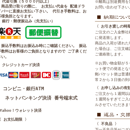
■ 代金引換（５０００円以上）
※離島は別途費用を
・商品受け取りの際に、 お支払い代金を 配達ドラ
お問い合わせ下さい
イバーに直接お支払い下さい。 代引き手数料は、お
客様負担となります。
■ 銀行・郵便振込み（先支払い）
〈 お引き渡しの時
ご注文のご入金弊社
に発送致します。
商品の入荷が遅れた
・振込手数料はお振込み時にご確認ください。 振込
た場合は、ご注文確
手数料はお客様のご負担となりますので ご了承くだ
ご連絡致します。
さい。
※お買い物金額が５
■ クレジットカード決済
ット便での発送とな
郵パケット便は普通
常２から３日後の到
〈 お申し込みの有
コンビニ・銀行ATM
ご注文から１週間以
ネットバンキング決済 番号端末式
１週間をすぎてご入
ルさせていただきま
■Yahoo！ウォレット決済
〈 お支払期限 〉
〈 不良品 〉
万一不良品等がござ