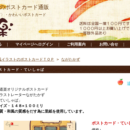
のポストカード通販
ド〉・かわいいポストカード
る
｜
マイページへログイン
｜
ご利用案内
｜
お問い合せ
｜
風イラストのポストカードＴＯＰ
>
ながたかず
ストカード・ていしゃば
遠いよ
道楽オリジナルポストカード
ラストレーターながたかず
ていしゃば」
イズ・１４８×１００ミリ
質・和風の質感をだす為に里紙を使用しています。
ポストカード・てい
価格: