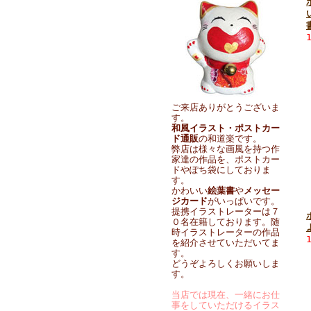
ご来店ありがとうございま
す。
和風イラスト・ポストカー
ド通販
の和道楽です。
弊店は様々な画風を持つ作
家達の作品を、ポストカー
ドやぽち袋にしておりま
す。
かわいい
絵葉書
や
メッセー
ジカード
がいっぱいです。
提携イラストレーターは７
０名在籍しております。随
時イラストレーターの作品
を紹介させていただいてま
す。
どうぞよろしくお願いしま
す。
当店では現在、一緒にお仕
事をしていただけるイラス