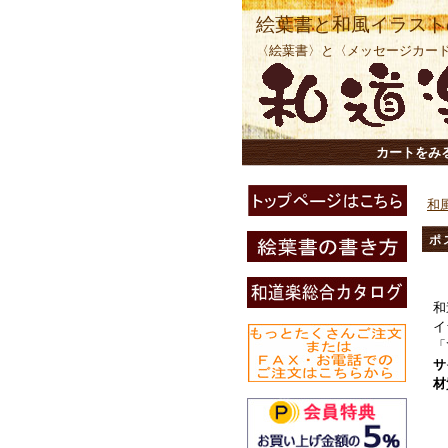
絵葉書と和風イラスト
〈絵葉書〉と〈メッセージカー
カートをみ
和
ポ
和
イ
「
サ
材