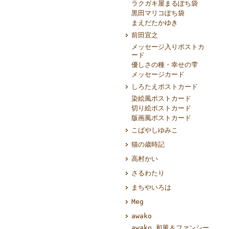
ラクガキ屋まるぽち袋
黒田マリコぽち袋
まえだたかゆき
前田宜之
メッセージ入りポストカ
ード
優しさの種・幸せの雫
メッセージカード
しろたえポストカード
染絵風ポストカード
切り絵ポストカード
版画風ポストカード
こばやしゆみこ
猫の歳時記
高村かい
さるわたり
まちやいろは
Meg
awako
awako 和風＆ファンシー