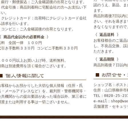
・銀行・郵便振込：ご入金確認後の出荷となります。
認のうえ、新品、ま
・代金引換：商品到着時に宅配会社の方へお支払い下
ます。
さい。
商品到着後7日以内
・クレジットカード：出荷時にクレジットカード会社
さい。それを過ぎま
へ請求を行います。
きなくなりますので
・コンビニ：ご入金確認後の出荷となります。
〈 返品送料 〉
〈 商品代金以外の必要料金 〉
お客様都合のご返品
送料 全国一律 １００円
し、不良品交換、誤
代引き手数料３３０円 コンビニ手数料３３０円
ただきます。
〈 返品期限 〉
１０００円以上お買い上げ時、送料無料。
商品到着後７日以内
離島は別途費用を頂く場合がございます。
ショップ名：ポスト
お客様からお預かりした大切な個人情報（住所・氏
住所：山口県柳井市
名・メールアドレスなど）を、裁判所・警察機関等・
TEL：0820-25-23
公共機関からの提出要請があった場合以外、第三者に
e-mail：shop@wa
譲渡または利用する事は一切ございません。
店舗運営・セキュリ