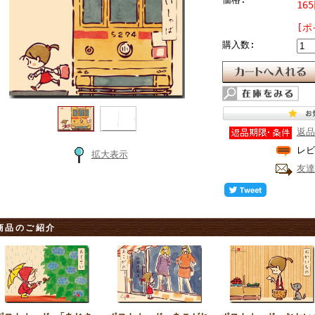
16
[ポ
購入数:
返品
レビ
拡大表示
友達
商品のご紹介