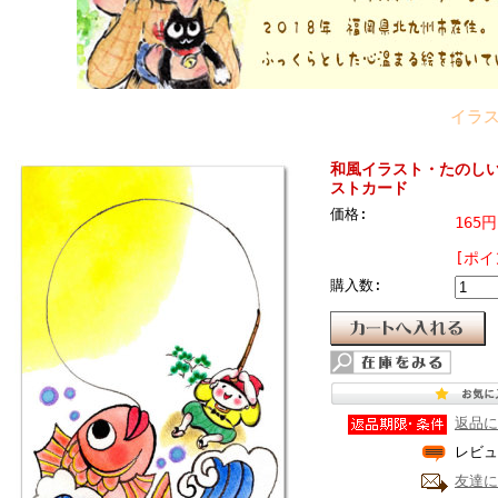
イラストレ
和風イラスト・たのしい
ストカード
価格:
165
[ポイ
購入数:
返品に
レビュ
友達に