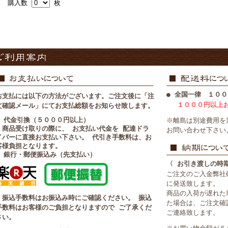
購入数
枚
● 全国一律 １００
お支払には以下の方法がございます。ご注文後に「注
１０００円以上
文確認メール」にてお支払総額をお知らせ致します。
■ 代金引換（５０００円以上）
※離島は別途費用を
・商品受け取りの際に、 お支払い代金を 配達ドラ
お問い合わせ下さい
イバーに直接お支払い下さい。 代引き手数料は、お
客様負担となります。
■ 銀行・郵便振込み（先支払い）
〈 お引き渡しの時
ご注文のご入金弊社
に発送致します。
商品の入荷が遅れた
・振込手数料はお振込み時にご確認ください。 振込
た場合は、ご注文確
手数料はお客様のご負担となりますので ご了承くだ
ご連絡致します。
さい。