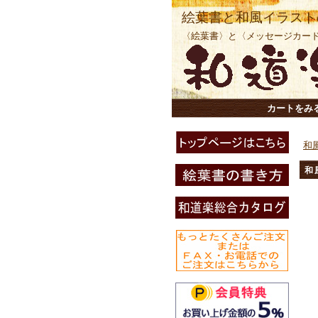
絵葉書と和風イラスト
〈絵葉書〉と〈メッセージカー
カートをみ
和
和