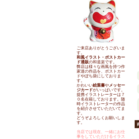
ご来店ありがとうございま
す。
和風イラスト・ポストカー
ド通販
の和道楽です。
弊店は様々な画風を持つ作
家達の作品を、ポストカー
ドやぽち袋にしておりま
す。
かわいい
絵葉書
や
メッセー
ジカード
がいっぱいです。
提携イラストレーターは７
０名在籍しております。随
時イラストレーターの作品
を紹介させていただいてま
す。
どうぞよろしくお願いしま
す。
当店では現在、一緒にお仕
事をしていただけるイラス