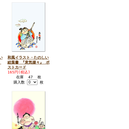
い
和風イラスト・たのしい
』
絵葉書 『意気揚々』 ポ
ストカード
165円(税込)
在庫 47 枚
購入数
枚