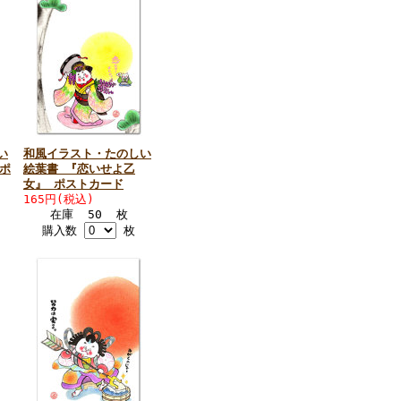
い
和風イラスト・たのしい
ポ
絵葉書 『恋いせよ乙
女』 ポストカード
165円(税込)
在庫 50 枚
購入数
枚