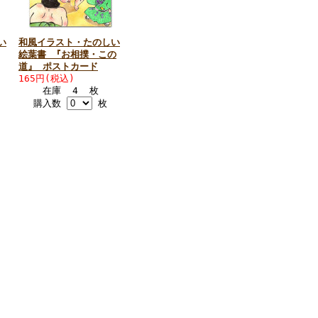
い
和風イラスト・たのしい
絵葉書 『お相撲・この
道』 ポストカード
165円(税込)
在庫 4 枚
購入数
枚