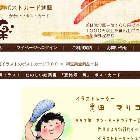
のポストカード通販
ド〉・かわいいポストカード
る
｜
マイページへログイン
｜
ご利用案内
｜
お問い合せ
｜
風イラストのポストカードＴＯＰ
>
和道楽全商品一覧
風イラスト・たのしい絵葉書 『恵比寿・鯛』 ポストカード