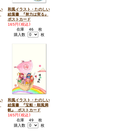
い
和風イラスト・たのしい
』
絵葉書 『努力は実る』
ポストカード
165円(税込)
在庫 46 枚
購入数
枚
い
和風イラスト・たのしい
』
絵葉書 『宝船・順風満
帆』 ポストカード
165円(税込)
在庫 49 枚
購入数
枚