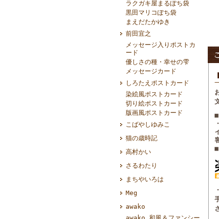
ラクガキ屋まるぽち袋
黒田マリコぽち袋
まえだたかゆき
前田宜之
メッセージ入りポストカ
ード
優しさの種・幸せの雫
メッセージカード
しろたえポストカード
染絵風ポストカード
切り絵ポストカード
版画風ポストカード
こばやしゆみこ
猫の歳時記
高村かい
さるわたり
まちやいろは
Meg
awako
awako 和風＆ファンシー