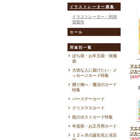
イラストレーター募集
イラストレーター・和雑
貨製作
セール
用途別一覧
ぽち袋・お年玉袋・祝儀
袋
マエ
大切な人に届けたい・メ
ジカ
ッセージカード特集
165
贈り物へ・魔法のカード
特集
バースデーカード
クリスマスカード
龍のポストカード特集
年賀状・お正月用カード
マエ
ジカ
１２ヶ月の誕生花と花言
165