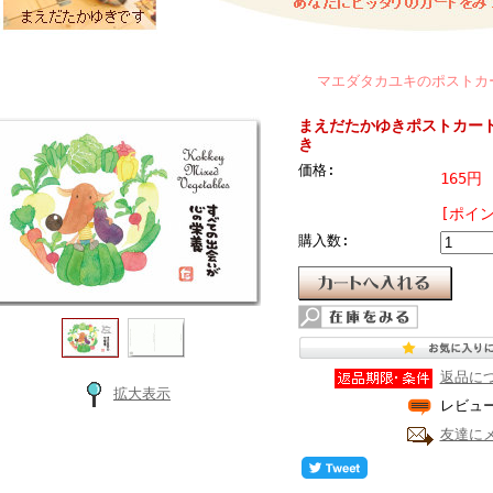
マエダタカユキのポストカードはか
まえだたかゆきポストカー
き
価格:
165円
[ポイ
購入数:
返品に
拡大表示
レビュ
友達に