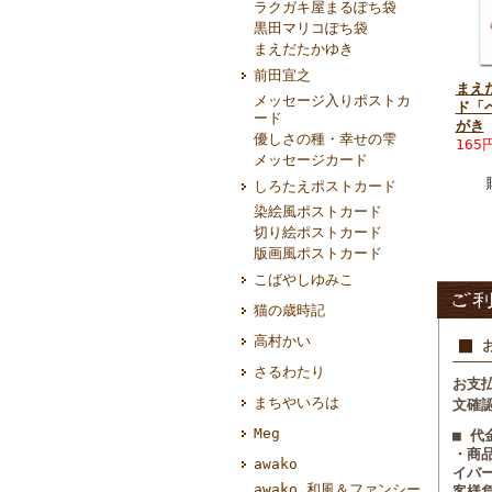
ラクガキ屋まるぽち袋
黒田マリコぽち袋
まえだたかゆき
前田宜之
まえ
メッセージ入りポストカ
ド「
ード
がき
優しさの種・幸せの雫
165
メッセージカード
しろたえポストカード
染絵風ポストカード
切り絵ポストカード
版画風ポストカード
こばやしゆみこ
猫の歳時記
高村かい
さるわたり
お支
まちやいろは
文確
Meg
■ 
・商
awako
イバ
awako 和風＆ファンシー
客様