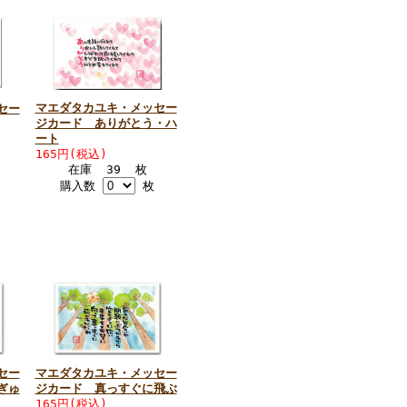
マエダタカユキ・メッセー
セー
ジカード ありがとう・ハ
ート
165円(税込)
在庫 39 枚
購入数
枚
セー
マエダタカユキ・メッセー
ぎゅ
ジカード 真っすぐに飛ぶ
165円(税込)