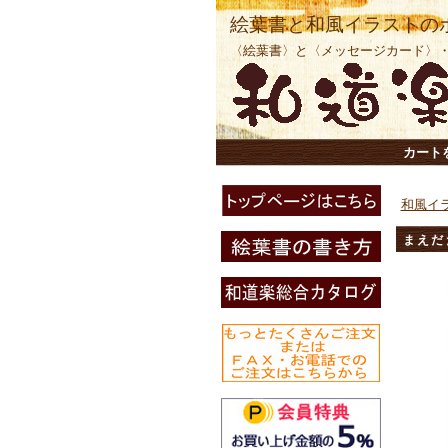
絵葉書と和風イラストの
〈絵葉書〉と〈メッセージカード〉
カート
和風イ
まえだ