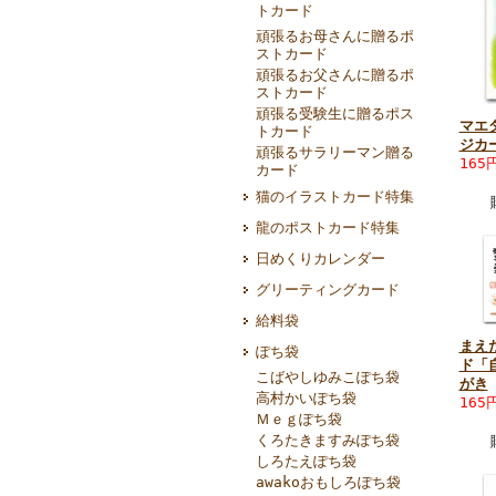
トカード
頑張るお母さんに贈るポ
ストカード
頑張るお父さんに贈るポ
ストカード
頑張る受験生に贈るポス
マエ
トカード
ジカ
頑張るサラリーマン贈る
165
カード
猫のイラストカード特集
龍のポストカード特集
日めくりカレンダー
グリーティングカード
給料袋
まえ
ぽち袋
ド「
こばやしゆみこぽち袋
がき
高村かいぽち袋
165
Ｍｅｇぽち袋
くろたきますみぽち袋
しろたえぽち袋
awakoおもしろぽち袋