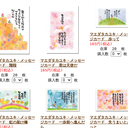
マエダタカユキ・メッ
ジカード 歩って
165円(税込)
在庫 20 枚
購入数
枚
ダタカユキ・メッセー
マエダタカユキ・メッセー
ード 階段
ジカード 君は天使だ
円(税込)
165円(税込)
在庫 20 枚
在庫 8 枚
購入数
枚
購入数
枚
ダタカユキ・メッセー
マエダタカユキ・メッセー
マエダタカユキ・メッ
ード 虹の架け橋
ジカード 一歩前へ進んだ
ジカード 失うまいと
円(税込)
ら
っと