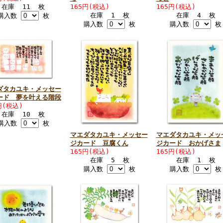
在庫 11 枚
165円(税込)
165円(税込)
在庫 1 枚
在庫 4 枚
購入数
枚
購入数
枚
購入数
枚
ダタカユキ・メッセー
ード 夢を叶える階段
円(税込)
在庫 10 枚
購入数
枚
マエダタカユキ・メッセー
マエダタカユキ・メッ
ジカード 豆腐くん
ジカード おかげさま
165円(税込)
165円(税込)
在庫 5 枚
在庫 1 枚
購入数
枚
購入数
枚