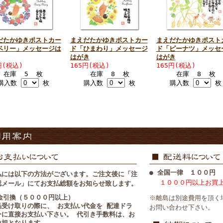
だたかゆきポストカー
まえだたかゆきポストカー
まえだたかゆきポスト
ベリー」メッセージは
ド「ひまわり」メッセージ
ド「ピーナツ」メッセ
はがき
はがき
円(税込)
165円(税込)
165円(税込)
在庫 5 枚
在庫 8 枚
在庫 8 枚
購入数
枚
購入数
枚
購入数
枚
● 全国一律 １００円
払には以下の方法がございます。ご注文後に「注
１０００円以上お買
認メール」にてお支払総額をお知らせ致します。
代金引換（５０００円以上）
※離島は別途費用を頂く
品受け取りの際に、 お支払い代金を 配達ドラ
お問い合わせ下さい。
ーに直接お支払い下さい。 代引き手数料は、お
負担となります。