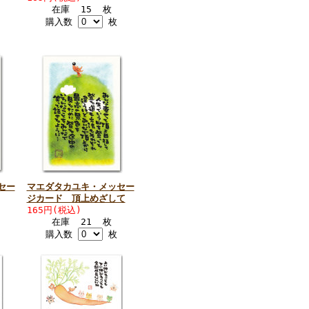
在庫 15 枚
購入数
枚
セー
マエダタカユキ・メッセー
ジカード 頂上めざして
165円(税込)
在庫 21 枚
購入数
枚