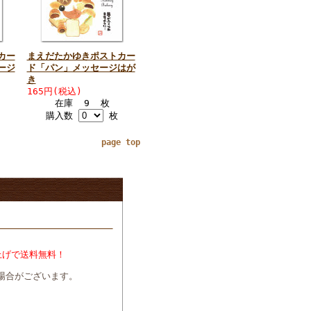
カー
まえだたかゆきポストカー
ージ
ド「パン」メッセージはが
き
165円(税込)
在庫 9 枚
購入数
枚
page top
上げで送料無料！
場合がございます。