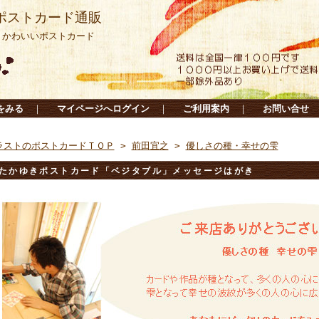
ポストカード通販
・かわいいポストカード
をみる
｜
マイページへログイン
｜
ご利用案内
｜
お問い合せ
ラストのポストカードＴＯＰ
>
前田宜之
>
優しさの種・幸せの雫
たかゆきポストカード「ベジタブル」メッセージはがき