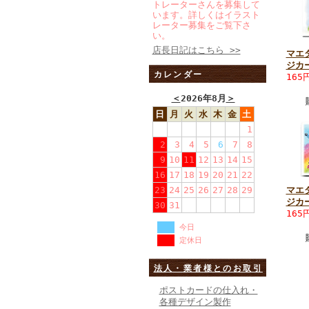
トレーターさんを募集して
います。詳しくはイラスト
レーター募集をご覧下さ
い。
店長日記はこちら >>
マエ
ジカ
カレンダー
165
＜
2026年8月
＞
日
月
火
水
木
金
土
1
2
3
4
5
6
7
8
9
10
11
12
13
14
15
16
17
18
19
20
21
22
23
24
25
26
27
28
29
マエ
ジカ
30
31
165
今日
定休日
法人・業者様とのお取引
ポストカードの仕入れ・
各種デザイン製作