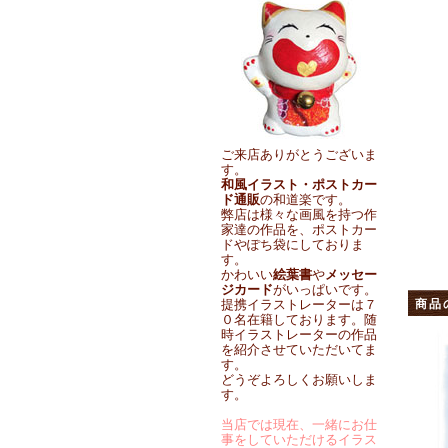
ご来店ありがとうございま
す。
和風イラスト・ポストカー
ド通販
の和道楽です。
弊店は様々な画風を持つ作
家達の作品を、ポストカー
ドやぽち袋にしておりま
す。
かわいい
絵葉書
や
メッセー
ジカード
がいっぱいです。
提携イラストレーターは７
商品
０名在籍しております。随
時イラストレーターの作品
を紹介させていただいてま
す。
どうぞよろしくお願いしま
す。
当店では現在、一緒にお仕
事をしていただけるイラス