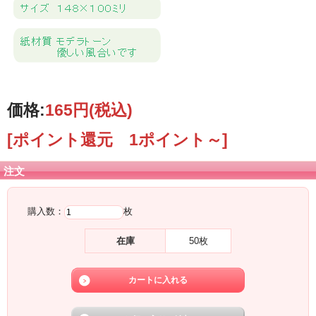
イラストレーターこばやしゆみこ
長野県安曇市在住
高校卒業後上京
アニメーション製作会社５年勤務
その後Uターン
２００５年からイラストの仕事をはじめる
将来は古民家で黒柴犬と暮らすのが夢
価格:
165円
(税込)
[ポイント還元 1ポイント～]
注文
購入数：
枚
在庫
50枚