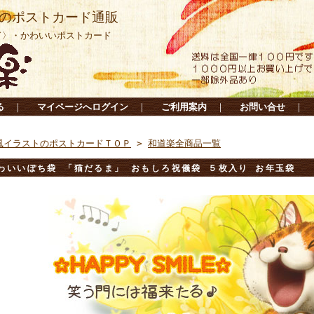
のポストカード通販
ド〉・かわいいポストカード
る
｜
マイページへログイン
｜
ご利用案内
｜
お問い合せ
｜
風イラストのポストカードＴＯＰ
>
和道楽全商品一覧
わいいぽち袋 「猫だるま」 おもしろ祝儀袋 ５枚入り お年玉袋