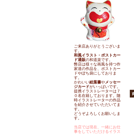
ご来店ありがとうございま
す。
和風イラスト・ポストカー
ド通販
の和道楽です。
弊店は様々な画風を持つ作
家達の作品を、ポストカー
ドやぽち袋にしておりま
す。
かわいい
絵葉書
や
メッセー
ジカード
がいっぱいです。
提携イラストレーターは７
０名在籍しております。随
時イラストレーターの作品
を紹介させていただいてま
す。
どうぞよろしくお願いしま
す。
当店では現在、一緒にお仕
事をしていただけるイラス