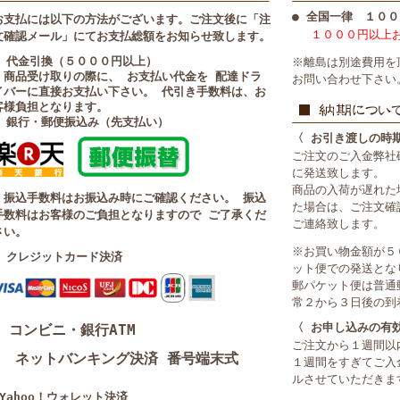
● 全国一律 １００
お支払には以下の方法がございます。ご注文後に「注
１０００円以上
文確認メール」にてお支払総額をお知らせ致します。
■ 代金引換（５０００円以上）
※離島は別途費用を
・商品受け取りの際に、 お支払い代金を 配達ドラ
お問い合わせ下さい
イバーに直接お支払い下さい。 代引き手数料は、お
客様負担となります。
■ 銀行・郵便振込み（先支払い）
〈 お引き渡しの時
ご注文のご入金弊社
に発送致します。
商品の入荷が遅れた
・振込手数料はお振込み時にご確認ください。 振込
た場合は、ご注文確
手数料はお客様のご負担となりますので ご了承くだ
ご連絡致します。
さい。
※お買い物金額が５
■ クレジットカード決済
ット便での発送とな
郵パケット便は普通
常２から３日後の到
〈 お申し込みの有
コンビニ・銀行ATM
ご注文から１週間以
ネットバンキング決済 番号端末式
１週間をすぎてご入
ルさせていただきま
■Yahoo！ウォレット決済