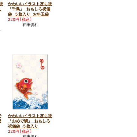
袋
かわいいイラストぽち袋
入
「千鳥」 おもしろ祝儀
袋 ５枚入り お年玉袋
220円(税込)
在庫切れ
ト
で
かわいいイラストぽち袋
祝
「おめで鯛」 おもしろ
祝儀袋 ５枚入り
220円(税込)
在庫切れ