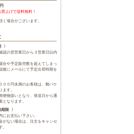
円
お買上げで送料無料！
頂く場合がございます。
。
期 〉
確認の翌営業日から３営業日以内
場合や予定販売数を超えてしまっ
認後にメールにて予定出荷時期を
０００円未満のお客様は、郵パケ
ります。
郵便物扱いとなり、発送日から通
着となります。
効期限 〉
内にお支払い下さい。
金がない場合は、注文をキャンセ
す。