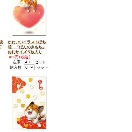
袋
かわいいイラストぽち
ズ
袋 「ほんのきもち」
お札サイズ５枚入り
385円(税込)
在庫 40 セット
購入数
セット