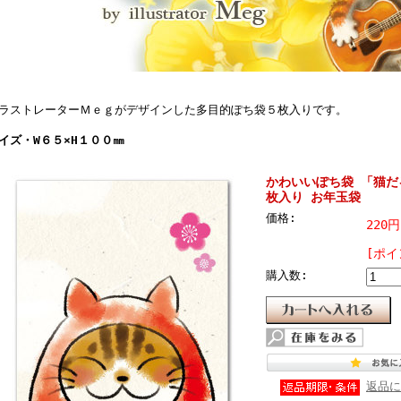
ラストレーターＭｅｇがデザインした多目的ぽち袋５枚入りです。
イズ・W６５×H１００㎜
かわいいぽち袋 「猫だ
枚入り お年玉袋
価格:
220
[ポイ
購入数:
返品に