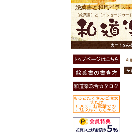
絵葉書と和風イラスト
〈絵葉書〉と〈メッセージカー
カートをみ
和
か