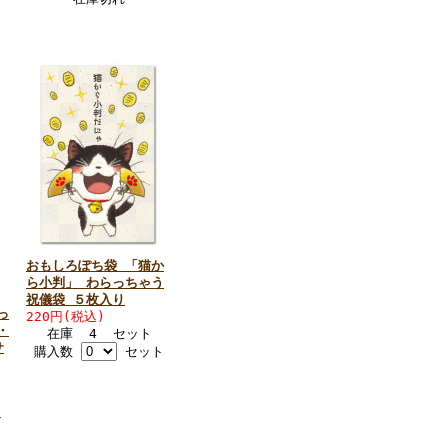
おもしろぽち袋 「猫か
ら小判」 わらっちゃう
祝儀袋 ５枚入り
っ
220円(税込)
・
在庫 4 セット
サ
購入数
セット
ト