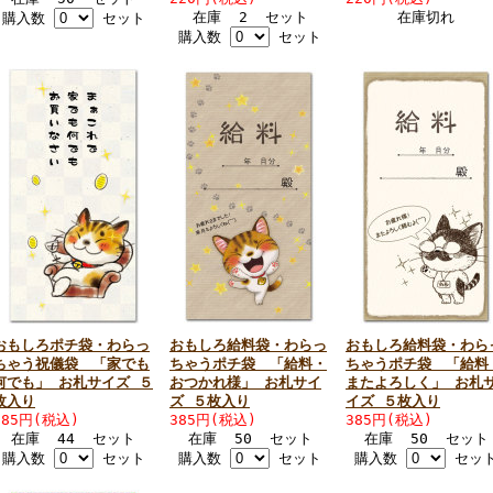
在庫 2 セット
在庫切れ
購入数
セット
購入数
セット
おもしろポチ袋・わらっ
おもしろ給料袋・わらっ
おもしろ給料袋・わら
ちゃう祝儀袋 「家でも
ちゃうポチ袋 「給料・
ちゃうポチ袋 「給料
何でも」 お札サイズ ５
おつかれ様」 お札サイ
またよろしく」 お札
枚入り
ズ ５枚入り
イズ ５枚入り
385円(税込)
385円(税込)
385円(税込)
在庫 44 セット
在庫 50 セット
在庫 50 セット
購入数
セット
購入数
セット
購入数
セッ