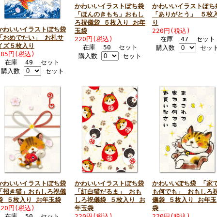
かわいいイラストぽち袋
かわいいイラストぽち
「ほんのきもち」おもし
「ありがとう」 ５枚
ろ祝儀袋 ５枚入り お年
り
かわいいイラストぽち袋
玉袋
220円(税込)
「おめでたい」 お札サ
220円(税込)
在庫 47 セット
イズ５枚入り
在庫 50 セット
購入数
セッ
385円(税込)
購入数
セット
在庫 49 セット
購入数
セット
かわいいイラストぽち袋
かわいいイラストぽち袋
かわいいぽち袋 「家
「招き猫」おもしろ祝儀
「紅白猫だるま」 おも
も何でも」 おもしろ
袋 ５枚入り お年玉袋
しろ祝儀袋 ５枚入り お
儀袋 ５枚入り お年玉
220円(税込)
年玉袋
袋
在庫 50 セット
220円(税込)
220円(税込)