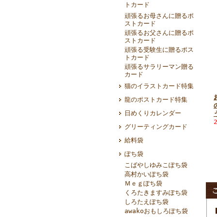
トカード
頑張るお母さんに贈るポ
ストカード
頑張るお父さんに贈るポ
ストカード
頑張る受験生に贈るポス
トカード
頑張るサラリーマン贈る
カード
猫のイラストカード特集
龍のポストカード特集
日めくりカレンダー
グリーティングカード
給料袋
ぽち袋
こばやしゆみこぽち袋
高村かいぽち袋
Ｍｅｇぽち袋
くろたきますみぽち袋
しろたえぽち袋
awakoおもしろぽち袋