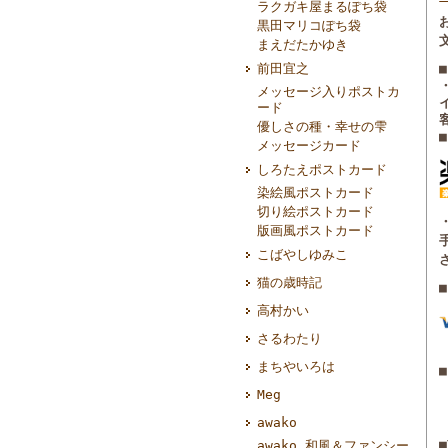
ラクガキ屋まるぽち袋
黒田マリコぽち袋
まえだたかゆき
前田宜之
メッセージ入りポストカ
ード
優しさの種・幸せの雫
メッセージカード
しろたえポストカード
染絵風ポストカード
切り絵ポストカード
版画風ポストカード
こばやしゆみこ
猫の歳時記
高村かい
さるわたり
まちやいろは
■
Meg
awako
awako 和風＆ファンシー