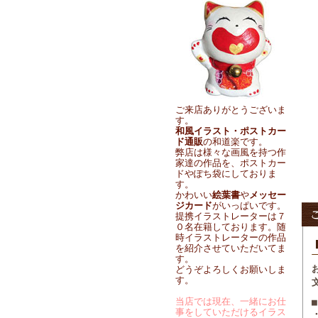
ご来店ありがとうございま
す。
和風イラスト・ポストカー
ド通販
の和道楽です。
弊店は様々な画風を持つ作
家達の作品を、ポストカー
ドやぽち袋にしておりま
す。
かわいい
絵葉書
や
メッセー
ジカード
がいっぱいです。
提携イラストレーターは７
０名在籍しております。随
時イラストレーターの作品
を紹介させていただいてま
す。
どうぞよろしくお願いしま
す。
当店では現在、一緒にお仕
事をしていただけるイラス