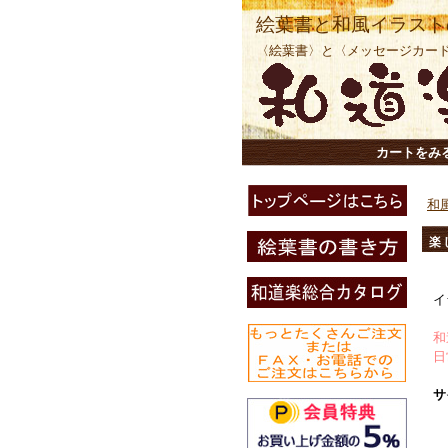
絵葉書と和風イラスト
〈絵葉書〉と〈メッセージカー
カートをみ
和
楽
イ
和
日
サ