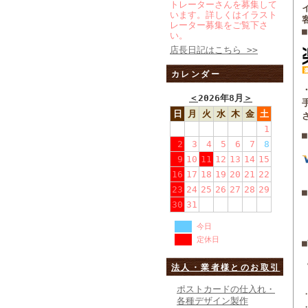
トレーターさんを募集して
います。詳しくはイラスト
レーター募集をご覧下さ
い。
店長日記はこちら >>
カレンダー
＜
2026年8月
＞
日
月
火
水
木
金
土
1
2
3
4
5
6
7
8
9
10
11
12
13
14
15
16
17
18
19
20
21
22
23
24
25
26
27
28
29
■
30
31
今日
定休日
法人・業者様とのお取引
ポストカードの仕入れ・
各種デザイン製作