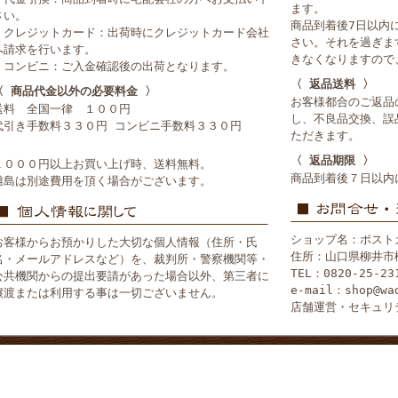
ます。
さい。
商品到着後7日以内
・クレジットカード：出荷時にクレジットカード会社
さい。それを過ぎま
へ請求を行います。
きなくなりますので
・コンビニ：ご入金確認後の出荷となります。
〈 返品送料 〉
〈 商品代金以外の必要料金 〉
お客様都合のご返品
送料 全国一律 １００円
し、不良品交換、誤
代引き手数料３３０円 コンビニ手数料３３０円
ただきます。
〈 返品期限 〉
１０００円以上お買い上げ時、送料無料。
商品到着後７日以内
離島は別途費用を頂く場合がございます。
ショップ名：ポスト
お客様からお預かりした大切な個人情報（住所・氏
住所：山口県柳井市
名・メールアドレスなど）を、裁判所・警察機関等・
TEL：0820-25-23
公共機関からの提出要請があった場合以外、第三者に
e-mail：shop@wa
譲渡または利用する事は一切ございません。
店舗運営・セキュリ