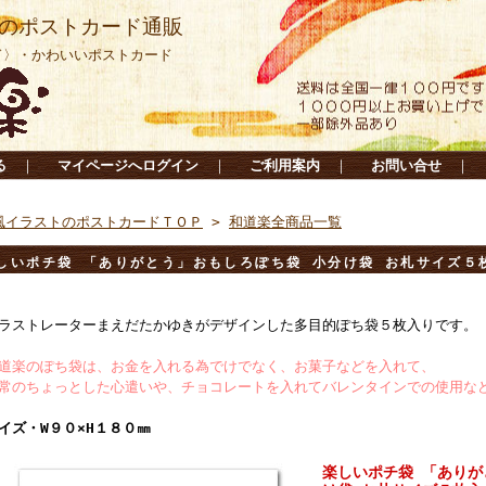
のポストカード通販
ド〉・かわいいポストカード
る
｜
マイページへログイン
｜
ご利用案内
｜
お問い合せ
｜
風イラストのポストカードＴＯＰ
>
和道楽全商品一覧
しいポチ袋 「ありがとう」おもしろぽち袋 小分け袋 お札サイズ
ラストレーターまえだたかゆきがデザインした多目的ぽち袋５枚入りです。
道楽のぽち袋は、お金を入れる為でけでなく、お菓子などを入れて、
常のちょっとした心遣いや、チョコレートを入れてバレンタインでの使用な
イズ・W９０×H１８０㎜
楽しいポチ袋 「ありが