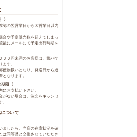
期 〉
確認の翌営業日から３営業日以内
場合や予定販売数を超えてしまっ
認後にメールにて予定出荷時期を
０００円未満のお客様は、郵パケ
ります。
郵便物扱いとなり、発送日から通
着となります。
効期限 〉
内にお支払い下さい。
金がない場合は、注文をキャンセ
す。
いましたら、当店の在庫状況を確
たは同等品と交換させていただき