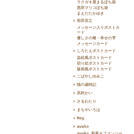
ラクガキ屋まるぽち袋
黒田マリコぽち袋
まえだたかゆき
前田宜之
メッセージ入りポストカ
ード
優しさの種・幸せの雫
メッセージカード
しろたえポストカード
染絵風ポストカード
切り絵ポストカード
版画風ポストカード
こばやしゆみこ
猫の歳時記
高村かい
さるわたり
まちやいろは
Meg
awako
awako 和風＆ファンシー