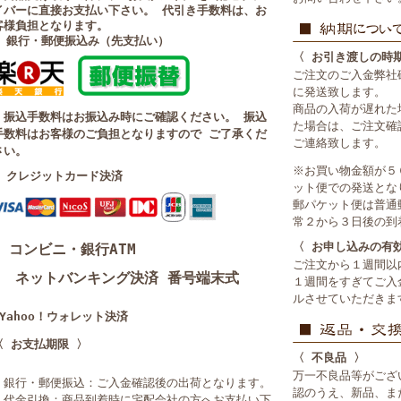
イバーに直接お支払い下さい。 代引き手数料は、お
客様負担となります。
■ 銀行・郵便振込み（先支払い）
〈 お引き渡しの時
ご注文のご入金弊社
に発送致します。
商品の入荷が遅れた
・振込手数料はお振込み時にご確認ください。 振込
た場合は、ご注文確
手数料はお客様のご負担となりますので ご了承くだ
ご連絡致します。
さい。
※お買い物金額が５
■ クレジットカード決済
ット便での発送とな
郵パケット便は普通
常２から３日後の到
〈 お申し込みの有
コンビニ・銀行ATM
ご注文から１週間以
ネットバンキング決済 番号端末式
１週間をすぎてご入
ルさせていただきま
■Yahoo！ウォレット決済
〈 お支払期限 〉
〈 不良品 〉
万一不良品等がござ
・銀行・郵便振込：ご入金確認後の出荷となります。
認のうえ、新品、ま
・代金引換：商品到着時に宅配会社の方へお支払い下