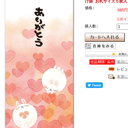
け袋 お札サイズ５枚入
価格:
385
[ポイ
購入数:
返品に
レビュ
友達に