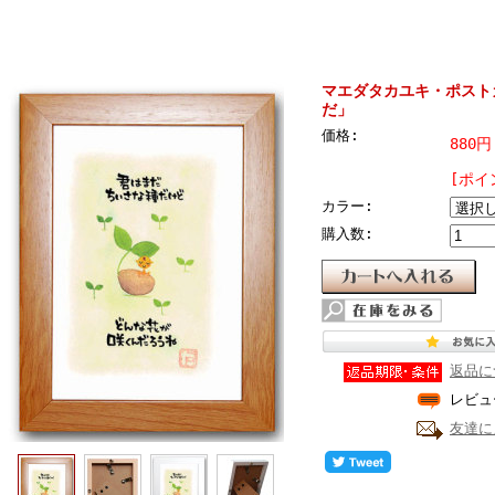
マエダタカユキ・ポスト
だ」
価格:
880円
[ポイ
カラー:
購入数:
返品に
レビュ
友達に