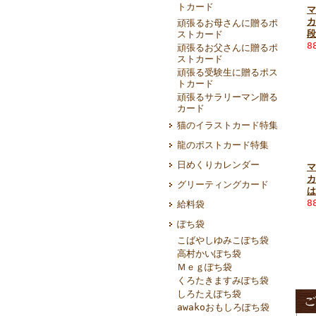
トカード
マ
カ
頑張るお母さんに贈るポ
段
ストカード
8
頑張るお父さんに贈るポ
ストカード
頑張る受験生に贈るポス
トカード
頑張るサラリーマン贈る
カード
猫のイラストカード特集
龍のポストカード特集
日めくりカレンダー
マ
カ
グリーティングカード
は
8
給料袋
ぽち袋
こばやしゆみこぽち袋
高村かいぽち袋
Ｍｅｇぽち袋
くろたきますみぽち袋
しろたえぽち袋
awakoおもしろぽち袋