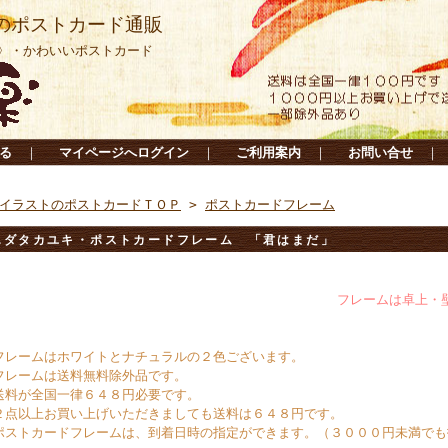
のポストカード通販
〉・かわいいポストカード
る
｜
マイページへログイン
｜
ご利用案内
｜
お問い合せ
｜
イラストのポストカードＴＯＰ
>
ポストカードフレーム
エダタカユキ・ポストカードフレーム 「君はまだ」
フレームは卓上・壁掛けの両
フレームはホワイトとナチュラルの２色ございます。
フレームは送料無料除外品です。
送料が全国一律６４８円必要です。
２点以上お買い上げいただきましても送料は６４８円です。
ポストカードフレームは、到着日時の指定ができます。（３０００円未満でも