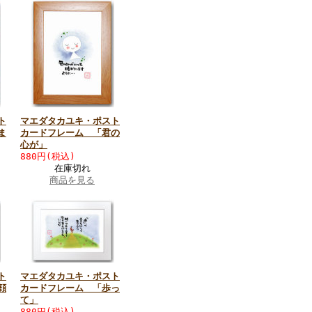
ト
マエダタカユキ・ポスト
ま
カードフレーム 「君の
心が」
880円(税込)
在庫切れ
商品を見る
ト
マエダタカユキ・ポスト
顔
カードフレーム 「歩っ
て」
880円(税込)