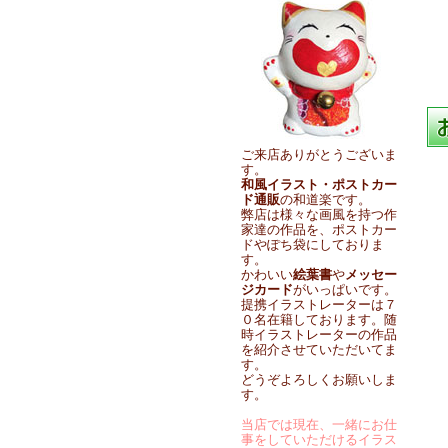
ご来店ありがとうございま
す。
和風イラスト・ポストカー
ド通販
の和道楽です。
弊店は様々な画風を持つ作
家達の作品を、ポストカー
ドやぽち袋にしておりま
す。
かわいい
絵葉書
や
メッセー
ジカード
がいっぱいです。
提携イラストレーターは７
０名在籍しております。随
時イラストレーターの作品
を紹介させていただいてま
す。
どうぞよろしくお願いしま
す。
当店では現在、一緒にお仕
事をしていただけるイラス