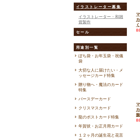
イラストレーター募集
マ
イラストレーター・和雑
カ
貨製作
く
8
セール
用途別一覧
ぽち袋・お年玉袋・祝儀
袋
大切な人に届けたい・メ
ッセージカード特集
贈り物へ・魔法のカード
特集
バースデーカード
マ
クリスマスカード
カ
振
龍のポストカード特集
8
年賀状・お正月用カード
１２ヶ月の誕生花と花言