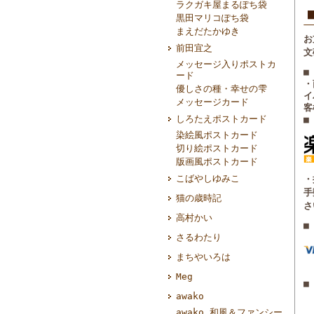
ラクガキ屋まるぽち袋
黒田マリコぽち袋
まえだたかゆき
お
前田宜之
文
メッセージ入りポストカ
■
ード
・
優しさの種・幸せの雫
イ
メッセージカード
客
しろたえポストカード
■
染絵風ポストカード
切り絵ポストカード
版画風ポストカード
こばやしゆみこ
・
手
猫の歳時記
さ
高村かい
■
さるわたり
まちやいろは
Meg
■
awako
awako 和風＆ファンシー