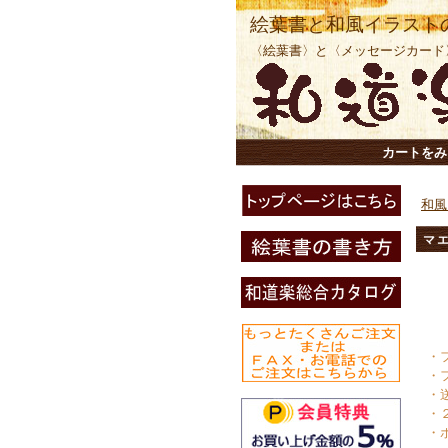
絵葉書と和風イラスト
〈絵葉書〉と〈メッセージカード
カートをみ
和風
マ
・
・
・
・
・