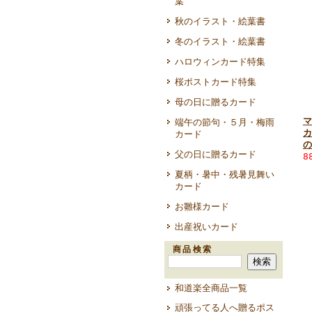
葉
秋のイラスト・絵葉書
冬のイラスト・絵葉書
ハロウィンカード特集
桜ポストカード特集
母の日に贈るカード
マ
端午の節句・５月・梅雨
カ
カード
の
父の日に贈るカード
8
夏柄・暑中・残暑見舞い
カード
お雛様カード
出産祝いカード
商品検索
和道楽全商品一覧
頑張ってる人へ贈るポス