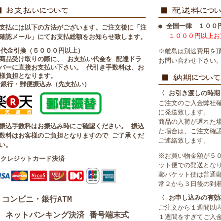
● 全国一律 １００
支払には以下の方法がございます。ご注文後に「注
１０００円以上お
確認メール」にてお支払総額をお知らせ致します。
 代金引換（５０００円以上）
※離島は別途費用を
商品受け取りの際に、 お支払い代金を 配達ドラ
お問い合わせ下さい
バーに直接お支払い下さい。 代引き手数料は、お
様負担となります。
 銀行・郵便振込み（先支払い）
〈 お引き渡しの時期
ご注文のご入金弊社
に発送致します。
商品の入荷が遅れた
振込手数料はお振込み時にご確認ください。 振込
た場合は、ご注文確
数料はお客様のご負担となりますので ご了承くだ
ご連絡致します。
い。
※お買い物金額が５
 クレジットカード決済
ット便での発送とな
郵パケット便は普通
常２から３日後の到
〈 お申し込みの有効
コンビニ・銀行ATM
ご注文から１週間以
ネットバンキング決済 番号端末式
１週間をすぎてご入