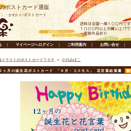
のポストカード通販
ド〉・かわいいポストカード
る
｜
マイページへログイン
｜
ご利用案内
｜
お問い合せ
｜
風イラストのポストカードＴＯＰ
>
小川みほこ
２ヶ月の誕生花ポストカード 「９月・コスモス」 花言葉絵葉書