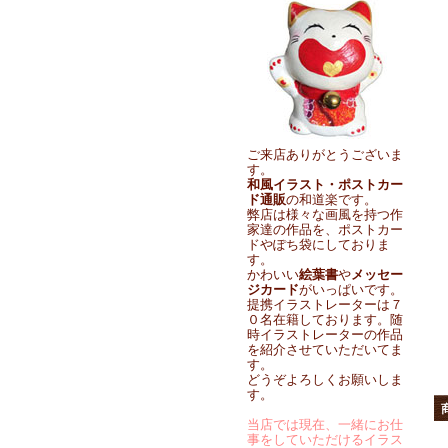
ご来店ありがとうございま
す。
和風イラスト・ポストカー
ド通販
の和道楽です。
弊店は様々な画風を持つ作
家達の作品を、ポストカー
ドやぽち袋にしておりま
す。
かわいい
絵葉書
や
メッセー
ジカード
がいっぱいです。
提携イラストレーターは７
０名在籍しております。随
時イラストレーターの作品
を紹介させていただいてま
す。
どうぞよろしくお願いしま
す。
当店では現在、一緒にお仕
事をしていただけるイラス