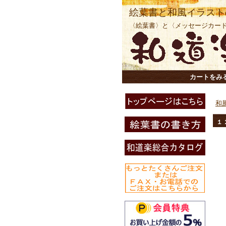
絵葉書と和風イラスト
〈絵葉書〉と〈メッセージカー
カートをみ
和
１