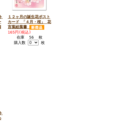
ト
１２ヶ月の誕生花ポスト
ー
カード 「４月・桜」 花
書
言葉絵葉書
165円(税込)
在庫 56 枚
購入数
枚
ト
わ