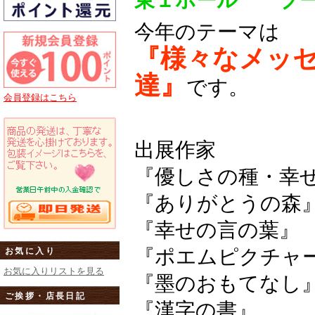
東１ホール ブー
今年のテーマは
『様々なメッ
達』
です。
会員登録はこちら
出展作家
『優しさの種・幸
『ありがとう
『幸せの言の
『ポエムピクチャ
お気に入り
お気に入りリストを見る
『墨のおも
ご挨拶・店長日記
『漢字の書