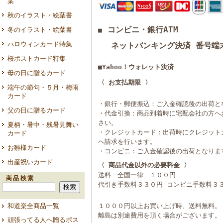
葉
秋のイラスト・絵葉書
コンビニ・銀行ATM
冬のイラスト・絵葉書
■
ハロウィンカード特集
ネットバンキング決済 番号端
桜ポストカード特集
■Yahoo！ウォレット決済
母の日に贈るカード
〈 お支払期限 〉
端午の節句・５月・梅雨
カード
・銀行・郵便振込：ご入金確認後の出荷と
父の日に贈るカード
・代金引換：商品到着時に宅配会社の方へ
さい。
夏柄・暑中・残暑見舞い
・クレジットカード：出荷時にクレジット
カード
へ請求を行います。
お雛様カード
・コンビニ：ご入金確認後の出荷となりま
出産祝いカード
〈 商品代金以外の必要料金 〉
送料 全国一律 １００円
商品検索
代引き手数料３３０円 コンビニ手数料３
和道楽全商品一覧
１０００円以上お買い上げ時、送料無料。
離島は別途費用を頂く場合がございます。
頑張ってる人へ贈るポス