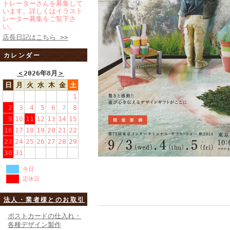
トレーターさんを募集して
います。詳しくはイラスト
レーター募集をご覧下さ
い。
店長日記はこちら >>
カレンダー
＜
2026年8月
＞
日
月
火
水
木
金
土
1
2
3
4
5
6
7
8
9
10
11
12
13
14
15
16
17
18
19
20
21
22
23
24
25
26
27
28
29
30
31
今日
定休日
法人・業者様とのお取引
ポストカードの仕入れ・
各種デザイン製作