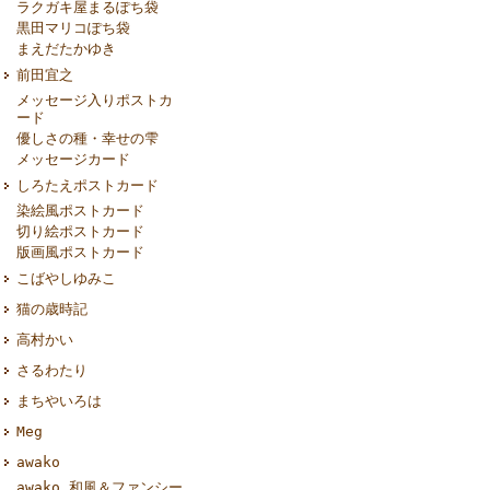
ラクガキ屋まるぽち袋
黒田マリコぽち袋
まえだたかゆき
前田宜之
メッセージ入りポストカ
ード
優しさの種・幸せの雫
メッセージカード
しろたえポストカード
染絵風ポストカード
切り絵ポストカード
版画風ポストカード
こばやしゆみこ
猫の歳時記
高村かい
さるわたり
まちやいろは
Meg
awako
awako 和風＆ファンシー