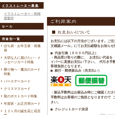
イラストレーター募集
イラストレーター・和雑
貨製作
セール
用途別一覧
お支払には以下の方法がございます。ご注
ぽち袋・お年玉袋・祝儀
文確認メール」にてお支払総額をお知らせ
袋
■ 代金引換（５０００円以上）
・商品受け取りの際に、 お支払い代金を
大切な人に届けたい・メ
イバーに直接お支払い下さい。 代引き手
ッセージカード特集
客様負担となります。
贈り物へ・魔法のカード
■ 銀行・郵便振込み（先支払い）
特集
バースデーカード
クリスマスカード
・振込手数料はお振込み時にご確認くださ
龍のポストカード特集
手数料はお客様のご負担となりますので 
さい。
年賀状・お正月用カード
■ クレジットカード決済
１２ヶ月の誕生花と花言