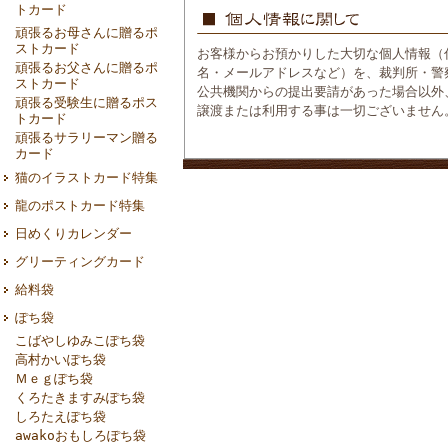
トカード
頑張るお母さんに贈るポ
ストカード
お客様からお預かりした大切な個人情報（
頑張るお父さんに贈るポ
名・メールアドレスなど）を、裁判所・警
ストカード
公共機関からの提出要請があった場合以外
頑張る受験生に贈るポス
譲渡または利用する事は一切ございません
トカード
頑張るサラリーマン贈る
カード
猫のイラストカード特集
龍のポストカード特集
日めくりカレンダー
グリーティングカード
給料袋
ぽち袋
こばやしゆみこぽち袋
高村かいぽち袋
Ｍｅｇぽち袋
くろたきますみぽち袋
しろたえぽち袋
awakoおもしろぽち袋