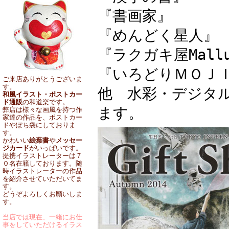
『書画
『めんどく
『ラクガキ屋Mall
『いろどりＭ
ご来店ありがとうございま
す。
他 水彩・デジタ
和風イラスト・ポストカー
ド通販
の和道楽です。
ます。
弊店は様々な画風を持つ作
家達の作品を、ポストカー
ドやぽち袋にしておりま
す。
かわいい
絵葉書
や
メッセー
ジカード
がいっぱいです。
提携イラストレーターは７
０名在籍しております。随
時イラストレーターの作品
を紹介させていただいてま
す。
どうぞよろしくお願いしま
す。
当店では現在、一緒にお仕
事をしていただけるイラス