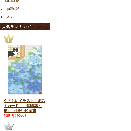
秋山紅樹
山崎誠洋
ふい
人気ランキング
やさしいイラスト・ポス
トカード 「紫陽花・
猫」 可愛い絵葉書
165円(税込)