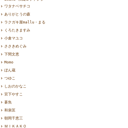
ワタナベサチコ
ありがとうの森
ラクガキ屋mallu・まる
くろたきますみ
小倉マユコ
ささきめぐみ
下間文恵
Momo
ぼん蔵
つゆこ
しおのかなこ
宮下やすこ
蒼魚
和泉匡
朝岡千恵三
ＭＩＫＡＫＯ