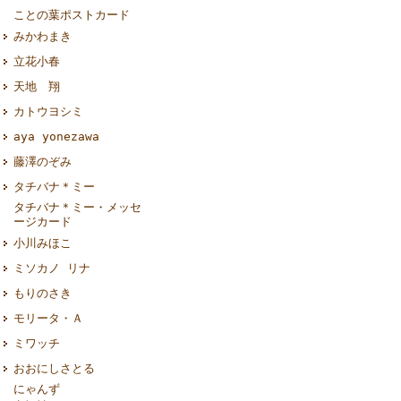
ことの葉ポストカード
みかわまき
立花小春
天地 翔
カトウヨシミ
aya yonezawa
藤澤のぞみ
タチバナ＊ミー
タチバナ＊ミー・メッセ
ージカード
小川みほこ
ミソカノ リナ
もりのさき
モリータ・Ａ
ミワッチ
おおにしさとる
にゃんず