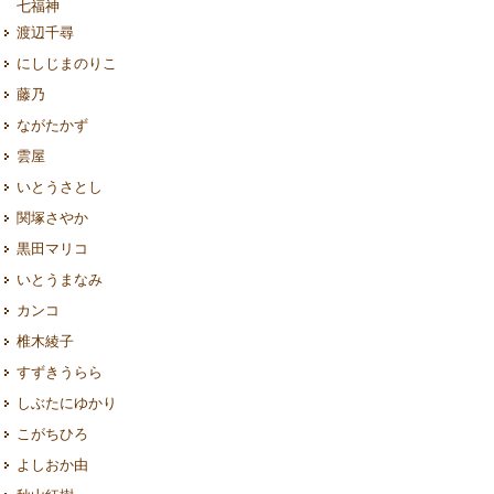
七福神
渡辺千尋
にしじまのりこ
藤乃
ながたかず
雲屋
いとうさとし
関塚さやか
黒田マリコ
いとうまなみ
カンコ
椎木綾子
すずきうらら
しぶたにゆかり
こがちひろ
よしおか由