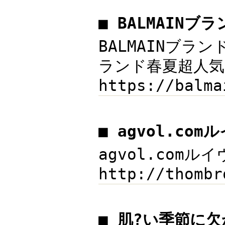
■ BALMAIN
BALMAINブラン
ランド春夏超人気ア
https://ba
■ agvol.co
agvol.comルイ
http://thom
■ 肌?い季節に