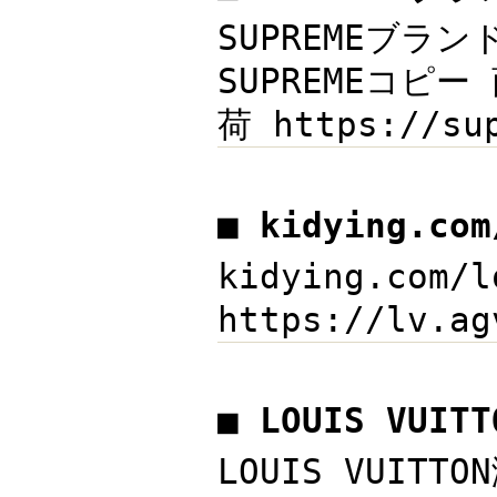
SUPREMEブラン
SUPREMEコピ
荷 https://
■ kidying.co
kidying.com
https://lv.
■ LOUIS VUI
LOUIS VUI