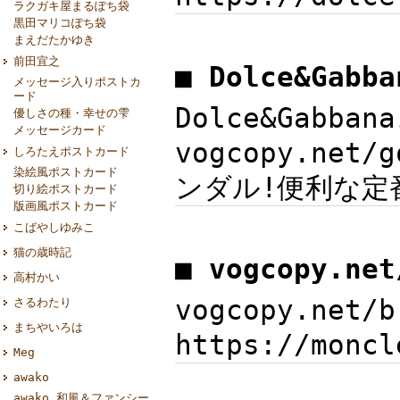
ラクガキ屋まるぽち袋
黒田マリコぽち袋
まえだたかゆき
前田宜之
■ Dolce&Gab
メッセージ入りポストカ
ード
Dolce&Gabb
優しさの種・幸せの雫
メッセージカード
vogcopy.ne
しろたえポストカード
染絵風ポストカード
ンダル!便利な定番ア
切り絵ポストカード
版画風ポストカード
こばやしゆみこ
猫の歳時記
■ vogcopy.ne
高村かい
vogcopy.net
さるわたり
まちやいろは
https://mon
Meg
awako
awako 和風＆ファンシー