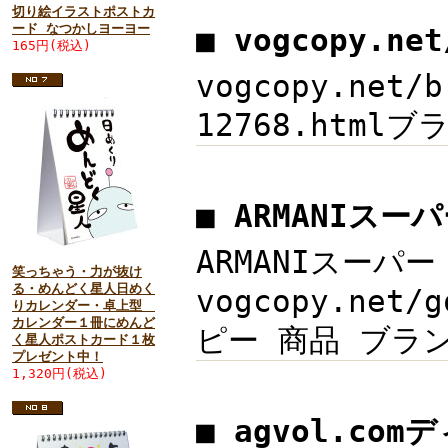
切り絵イラストポストカ
ード なつかしヨーヨー
■ vogcopy.ne
165円(税込)
vogcopy.net
12768.htmlブ
■ ARMANIスー
ARMANIスーパ
笑っちゃう・力が抜け
る・めんどく星人日めく
vogcopy.ne
りカレンダー・卓上型
カレンダー１冊にめんど
ピー 商品 ブランド
く星人ポストカード１枚
プレゼント中！
1,320円(税込)
■ agvol.co