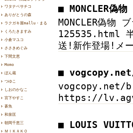
■ MONCLER偽
ワタナベサチコ
ありがとうの森
MONCLER偽物 
ラクガキ屋mallu・まる
125535.ht
くろたきますみ
小倉マユコ
送!新作登場!メール
ささきめぐみ
下間文恵
Momo
■ vogcopy.ne
ぼん蔵
つゆこ
vogcopy.net
しおのかなこ
https://lv.
宮下やすこ
蒼魚
和泉匡
■ LOUIS VUI
朝岡千恵三
ＭＩＫＡＫＯ