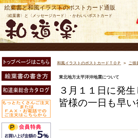
絵葉書と和風イラストのポストカード通販
〈絵葉書〉と〈メッセージカード〉・かわいいポストカード
和風イラストのポストカードＴＯＰ
>
ご挨
東北地方太平洋沖地震について
３月１１日に発生
皆様の一日も早い