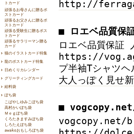
http://ferr
トカード
頑張るお母さんに贈るポ
ストカード
頑張るお父さんに贈るポ
ストカード
■ ロエベ品質保
頑張る受験生に贈るポス
トカード
頑張るサラリーマン贈る
ロエベ品質保証 人
カード
猫のイラストカード特集
https://vo
龍のポストカード特集
プ半袖Tシャツヘル
日めくりカレンダー
大人っぽく見せ新
グリーティングカード
給料袋
ぽち袋
こばやしゆみこぽち袋
■ vogcopy.ne
高村かいぽち袋
Ｍｅｇぽち袋
vogcopy.net
くろたきますみぽち袋
しろたえぽち袋
https://dol
awakoおもしろぽち袋