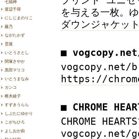
プリント ユニセッ
七福神
を与える一枚。ゆ
渡辺千尋
にしじまのりこ
ダウンジャケッ
藤乃
ながたかず
雲屋
■ vogcopy.ne
いとうさとし
関塚さやか
vogcopy.net
黒田マリコ
https://chro
いとうまなみ
カンコ
椎木綾子
■ CHROME HE
すずきうらら
しぶたにゆかり
CHROME HEA
こがちひろ
vogcopy.ne
よしおか由