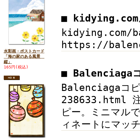
■ kidying.co
kidying.com
https://bal
水彩画・ポストカード
「海の家のある風景
縦」
165円(税込)
■ Balencia
Balenciaga
238633.htm
ピー。ミニマル
ィネートにマッチしま