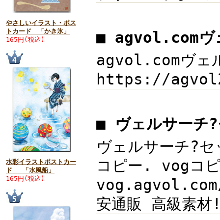
やさしいイラスト・ポス
トカード 「かき氷」
■ agvol.co
165円(税込)
agvol.comヴェ
https://agvo
■ ヴェルサーチ
ヴェルサーチ?セッ
コピー. vogコピ
水彩イラストポストカー
ド 「水風船」
165円(税込)
vog.agvol.
安通販 高級素材!