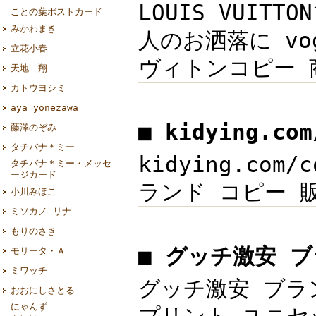
LOUIS VUIT
ことの葉ポストカード
みかわまき
人のお洒落に vog
立花小春
ヴィトンコピー 商
天地 翔
カトウヨシミ
aya yonezawa
■ kidying.co
藤澤のぞみ
タチバナ＊ミー
kidying.com
タチバナ＊ミー・メッセ
ージカード
ランド コピー 販売 
小川みほこ
ミソカノ リナ
もりのさき
■ グッチ激安 ブ
モリータ・Ａ
ミワッチ
グッチ激安 ブランド
おおにしさとる
にゃんず