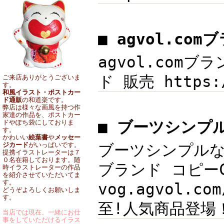
■ agvol.co
agvol.comブラ
ド 販売 https:
ご来店ありがとうございま
す。
和風イラスト・ポストカー
ド通販
の和道楽です。
弊店は様々な画風を持つ作
家達の作品を、ポストカー
■ ブーツシンプ
ドやぽち袋にしておりま
す。
かわいい
絵葉書
や
メッセー
ジカード
がいっぱいです。
ブーツシンプルなが
提携イラストレーターは７
０名在籍しております。随
ブランド コピーC
時イラストレーターの作品
を紹介させていただいてま
す。
vog.agvol.
どうぞよろしくお願いしま
す。
至!人気商品登場
当店では現在、一緒にお仕
事をしていただけるイラス