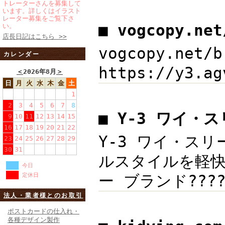
トレーターさんを募集して
います。詳しくはイラスト
レーター募集をご覧下さ
■ vogcopy.ne
い。
店長日記はこちら >>
vogcopy.net
カレンダー
https://y3.
＜
2026年8月
＞
日
月
火
水
木
金
土
1
2
3
4
5
6
7
8
■ Y-3 ワイ・
9
10
11
12
13
14
15
16
17
18
19
20
21
22
Y-3 ワイ・スリ
23
24
25
26
27
28
29
30
31
ルスタイルを軽快に 
今日
定休日
ー ブランド???
法人・業者様とのお取引
ポストカードの仕入れ・
各種デザイン製作