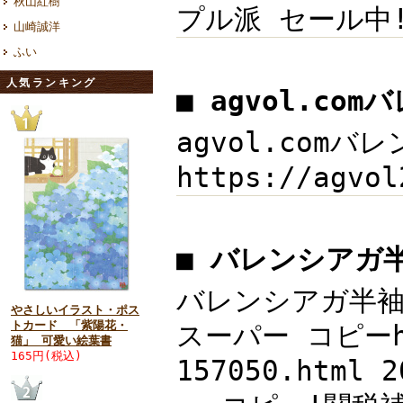
秋山紅樹
プル派 セール中!無
山崎誠洋
ふい
人気ランキング
■ agvol.co
agvol.comバレ
https://agv
■ バレンシアガ
バレンシアガ半袖T
やさしいイラスト・ポス
トカード 「紫陽花・
スーパー コピーht
猫」 可愛い絵葉書
165円(税込)
157050.ht