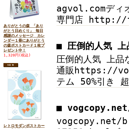
agvol.comディ
専門店 http://f
ありがとうの森 「あり
がとう日めくり」 毎日
感謝のメッセージ カレ
ンダー１冊にありがとう
■ 圧倒的人気 
の森ポストカード１枚プ
レゼント中！
1,320円(税込)
圧倒的人気 上品な印
通販https://
テム 50%引き 
■ vogcopy.ne
vogcopy.net
レトロモダンポストカー