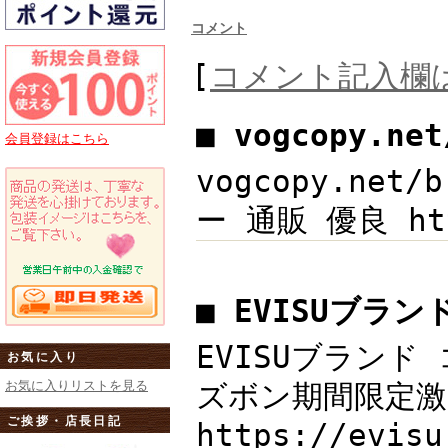
コメント
[
コメント記入欄
■ vogcopy.ne
会員登録はこちら
vogcopy.net
ー 通販 優良 htt
■ EVISUブラ
EVISUブランド 
お気に入り
お気に入りリストを見る
ズボン期間限定激安
ご挨拶・店長日記
https://ev