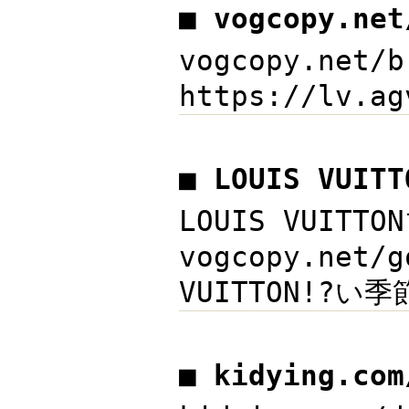
■ vogcopy.ne
vogcopy.net
https://lv.a
■ LOUIS VUI
LOUIS VUIT
vogcopy.ne
VUITTON!?
■ kidying.c