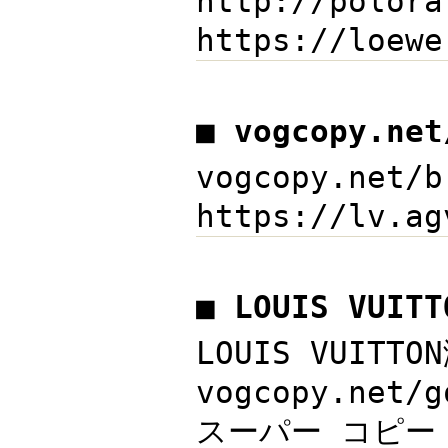
http://pol
https://lo
■ vogcopy.ne
vogcopy.net
https://lv.
■ LOUIS VUI
LOUIS VUI
vogcopy.ne
スーパー コピー 品