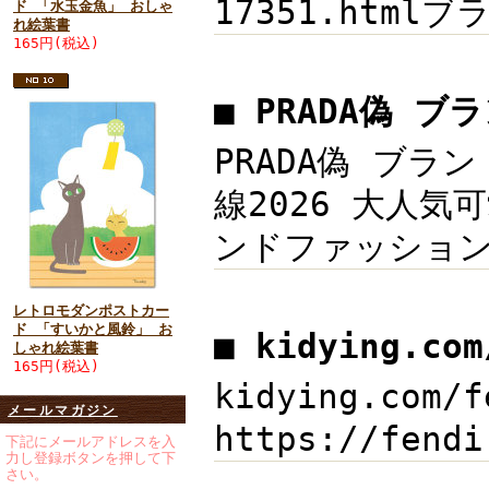
17351.htmlブ
ド 「水玉金魚」 おしゃ
れ絵葉書
165円(税込)
■ PRADA偽 ブ
PRADA偽 ブラン
線2026 大人気
ンドファッション新着
レトロモダンポストカー
ド 「すいかと風鈴」 お
■ kidying.c
しゃれ絵葉書
165円(税込)
kidying.co
メールマガジン
https://fen
下記にメールアドレスを入
力し登録ボタンを押して下
さい。