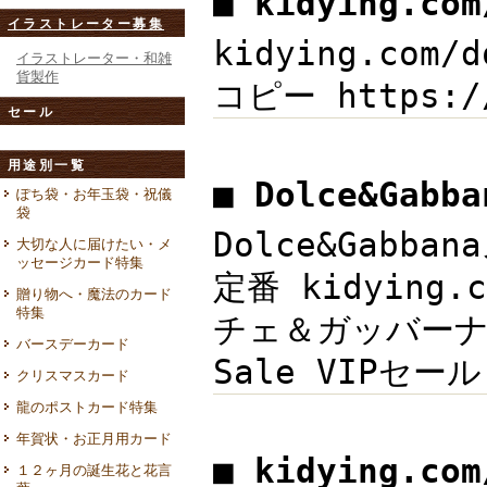
■ kidying.co
イラストレーター募集
kidying.com
イラストレーター・和雑
貨製作
コピー https:/
セール
用途別一覧
■ Dolce&Gab
ぽち袋・お年玉袋・祝儀
袋
Dolce&Gab
大切な人に届けたい・メ
ッセージカード特集
定番 kidying
贈り物へ・魔法のカード
特集
チェ＆ガッバーナ?
バースデーカード
Sale VIPセール
クリスマスカード
龍のポストカード特集
年賀状・お正月用カード
■ kidying.c
１２ヶ月の誕生花と花言