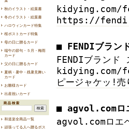
葉
kidying.com
秋のイラスト・絵葉書
冬のイラスト・絵葉書
https://fen
ハロウィンカード特集
桜ポストカード特集
母の日に贈るカード
■ FENDIブラ
端午の節句・５月・梅雨
カード
FENDIブランド
父の日に贈るカード
kidying.co
夏柄・暑中・残暑見舞い
カード
ピージャケッ!売り
お雛様カード
出産祝いカード
商品検索
■ agvol.co
agvol.comロエ
和道楽全商品一覧
頑張ってる人へ贈るポス