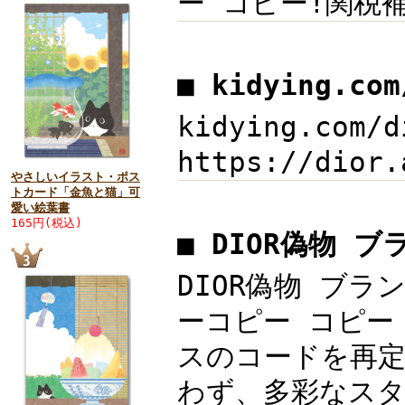
ー コピー!関税
■ kidying.c
kidying.co
https://dio
やさしいイラスト・ポス
トカード「金魚と猫」可
愛い絵葉書
165円(税込)
■ DIOR偽物 
DIOR偽物 ブラ
ーコピー コピー k
スのコードを再定
わず、多彩なスタイ