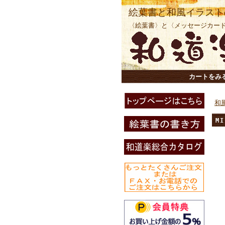
絵葉書と和風イラスト
〈絵葉書〉と〈メッセージカー
カートをみ
和
M