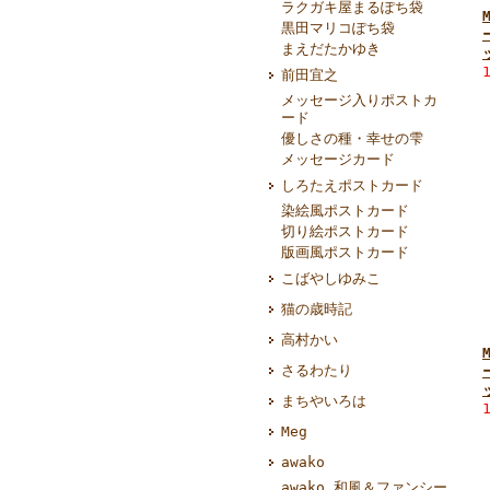
ラクガキ屋まるぽち袋
黒田マリコぽち袋
まえだたかゆき
前田宜之
メッセージ入りポストカ
ード
優しさの種・幸せの雫
メッセージカード
しろたえポストカード
染絵風ポストカード
切り絵ポストカード
版画風ポストカード
こばやしゆみこ
猫の歳時記
高村かい
さるわたり
まちやいろは
Meg
awako
awako 和風＆ファンシー