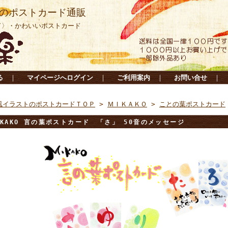
のポストカード通販
ド〉・かわいいポストカード
る
｜
マイページへログイン
｜
ご利用案内
｜
お問い合せ
｜
風イラストのポストカードＴＯＰ
>
ＭＩＫＡＫＯ
>
ことの葉ポストカード
IKAKO 言の葉ポストカード 「さ」 50音のメッセージ