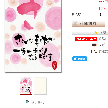
165
[ポイ
購入数:
返品に
レビュ
友達に
拡大表示