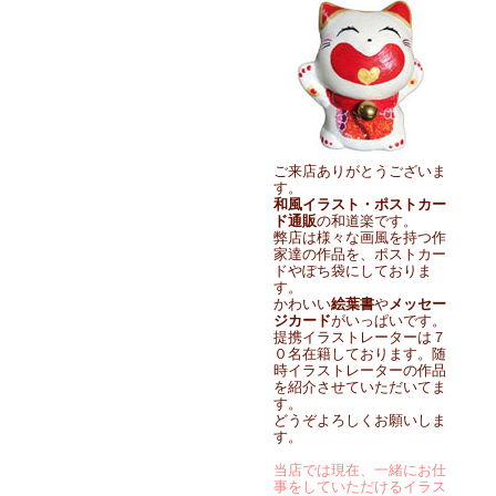
ご来店ありがとうございま
す。
和風イラスト・ポストカー
ド通販
の和道楽です。
弊店は様々な画風を持つ作
家達の作品を、ポストカー
ドやぽち袋にしておりま
す。
かわいい
絵葉書
や
メッセー
ジカード
がいっぱいです。
提携イラストレーターは７
０名在籍しております。随
時イラストレーターの作品
を紹介させていただいてま
す。
どうぞよろしくお願いしま
す。
当店では現在、一緒にお仕
事をしていただけるイラス